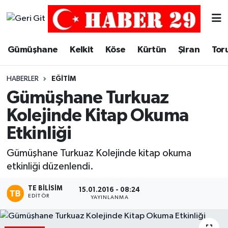
Merkez Hava Durumu
Gümüşhane
Kelkit
Köse
Kürtün
Şiran
Tor
Merkez Trafik Yoğunluk Haritası
HABERLER
EĞITIM
Süper Lig Puan Durumu ve Fikstür
Gümüşhane Turkuaz
Kolejinde Kitap Okuma
Tüm Manşetler
Etkinliği
Son Dakika Haberleri
Gümüşhane Turkuaz Kolejinde kitap okuma
etkinliği düzenlendi.
Haber Arşivi
TE BILISIM
15.01.2016 - 08:24
EDITÖR
YAYINLANMA