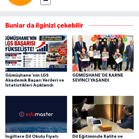
Bunlar da ilginizi çekebilir
Gümüşhane'nin LGS
GÜMÜŞHANE'DE KARNE
Akademik Başarı Verileri ve
SEVİNCİ YAŞANDI
İstatistikleri Açıklandı
İngiltere Dil Okulu Fiyatı
Dil Eğitiminde Kalite ve