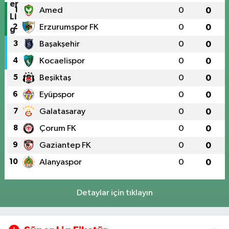
1
Amed
0
0
2
Erzurumspor FK
0
0
3
Başakşehir
0
0
4
Kocaelispor
0
0
5
Beşiktaş
0
0
6
Eyüpspor
0
0
7
Galatasaray
0
0
8
Çorum FK
0
0
9
Gaziantep FK
0
0
10
Alanyaspor
0
0
Detaylar için tıklayın