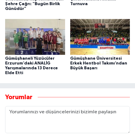
Şehre Çağrı: "Bugün Birlik
Turnuva
Günüdür"
Gümüşhaneli Yüzücüler
Gümüşhane Üniversitesi
Erzurum’daki ANALİG
Erkek Hentbol Takımı’ndan
Yarışmalarında 13 Derece
Büyük Başarı
Elde Etti
Yorumlar