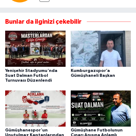
Bunlar da ilginizi çekebilir
Yenişehir Stadyumu'nda
Kumburgazspor’a
Suat Dalman Futbol
Gümüşhaneli Başkan
Turnuvası Düzenlendi
Gümüşhanespor'un
Gümüşhane Futbolunun
Unutulmaz Kaptanlarından
Çınarı Anısına Anlamlı