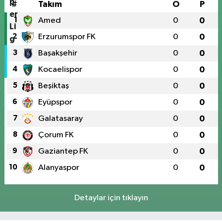
#
Takım
O
P
1
Amed
0
0
2
Erzurumspor FK
0
0
3
Başakşehir
0
0
4
Kocaelispor
0
0
5
Beşiktaş
0
0
6
Eyüpspor
0
0
7
Galatasaray
0
0
8
Çorum FK
0
0
9
Gaziantep FK
0
0
10
Alanyaspor
0
0
Detaylar için tıklayın