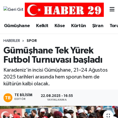
Merkez Hava Durumu
Gümüşhane
Kelkit
Köse
Kürtün
Şiran
Tor
Merkez Trafik Yoğunluk Haritası
HABERLER
SPOR
Süper Lig Puan Durumu ve Fikstür
Gümüşhane Tek Yürek
Futbol Turnuvası başladı
Tüm Manşetler
Karadeniz’in incisi Gümüşhane, 21–24 Ağustos
Son Dakika Haberleri
2025 tarihleri arasında hem sporun hem de
kültürün kalbi olacak.
Haber Arşivi
TE BILISIM
22.08.2025 - 16:55
EDITÖR
YAYINLANMA