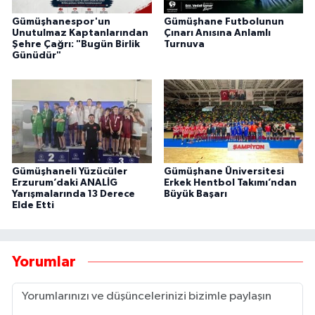
Gümüşhanespor'un
Gümüşhane Futbolunun
Unutulmaz Kaptanlarından
Çınarı Anısına Anlamlı
Şehre Çağrı: "Bugün Birlik
Turnuva
Günüdür"
Gümüşhaneli Yüzücüler
Gümüşhane Üniversitesi
Erzurum’daki ANALİG
Erkek Hentbol Takımı’ndan
Yarışmalarında 13 Derece
Büyük Başarı
Elde Etti
Yorumlar