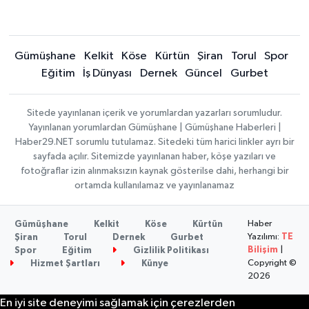
Gümüşhane
Kelkit
Köse
Kürtün
Şiran
Torul
Spor
Eğitim
İş Dünyası
Dernek
Güncel
Gurbet
Sitede yayınlanan içerik ve yorumlardan yazarları sorumludur.
Yayınlanan yorumlardan Gümüşhane | Gümüşhane Haberleri |
Haber29.NET sorumlu tutulamaz. Sitedeki tüm harici linkler ayrı bir
sayfada açılır. Sitemizde yayınlanan haber, köşe yazıları ve
fotoğraflar izin alınmaksızın kaynak gösterilse dahi, herhangi bir
ortamda kullanılamaz ve yayınlanamaz
Haber
Gümüşhane
Kelkit
Köse
Kürtün
Yazılımı:
TE
Şiran
Torul
Dernek
Gurbet
Bilişim
|
Spor
Eğitim
Gizlilik Politikası
Copyright ©
Hizmet Şartları
Künye
2026
En iyi site deneyimi sağlamak için çerezlerden