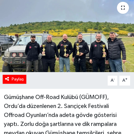
Paylaş
-
+
A
A
Gümüşhane Off-Road Kulübü (GÜMOFF),
Ordu’da düzenlenen 2. Sarıçiçek Festivali
Offroad Oyunları’nda adeta gövde gösterisi
yaptı. Zorlu doğa şartlarına ve dik rampalara
meydan okuyan Gümüşhane temsilcileri, şehre