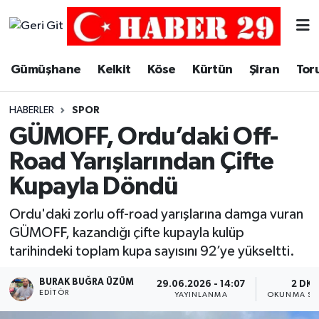
Merkez Hava Durumu
Gümüşhane
Kelkit
Köse
Kürtün
Şiran
Tor
Merkez Trafik Yoğunluk Haritası
HABERLER
SPOR
Süper Lig Puan Durumu ve Fikstür
GÜMOFF, Ordu’daki Off-
Road Yarışlarından Çifte
Tüm Manşetler
Kupayla Döndü
Son Dakika Haberleri
Ordu'daki zorlu off-road yarışlarına damga vuran
GÜMOFF, kazandığı çifte kupayla kulüp
Haber Arşivi
tarihindeki toplam kupa sayısını 92’ye yükseltti.
BURAK BUĞRA ÜZÜM
29.06.2026 - 14:07
2 DK
EDITÖR
YAYINLANMA
OKUNMA SÜ