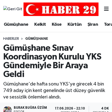
Merkez Hava Durumu
Gümüşhane
Kelkit
Köse
Kürtün
Şiran
Tor
Merkez Trafik Yoğunluk Haritası
HABERLER
GÜMÜŞHANE
Süper Lig Puan Durumu ve Fikstür
Gümüşhane Sınav
Koordinasyon Kurulu YKS
Tüm Manşetler
Gündemiyle Bir Araya
Son Dakika Haberleri
Geldi
Haber Arşivi
Gümüşhane'de hafta sonu YKS'ye girecek 4 bin
749 aday için kent genelinde üst düzey güvenlik
ve sessizlik önlemleri alındı.
BURAK BUĞRA ÜZÜM
17.06.2026 - 22:10
4 DK
EDITÖR