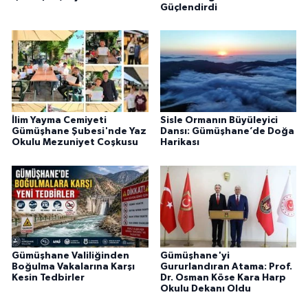
Güçlendirdi
İlim Yayma Cemiyeti
Sisle Ormanın Büyüleyici
Gümüşhane Şubesi'nde Yaz
Dansı: Gümüşhane’de Doğa
Okulu Mezuniyet Coşkusu
Harikası
Gümüşhane Valiliğinden
Gümüşhane'yi
Boğulma Vakalarına Karşı
Gururlandıran Atama: Prof.
Kesin Tedbirler
Dr. Osman Köse Kara Harp
Okulu Dekanı Oldu