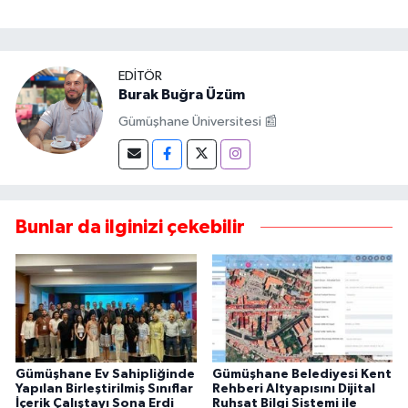
EDITÖR
Burak Buğra Üzüm
Gümüşhane Üniversitesi 📰
Bunlar da ilginizi çekebilir
Gümüşhane Ev Sahipliğinde
Gümüşhane Belediyesi Kent
Yapılan Birleştirilmiş Sınıflar
Rehberi Altyapısını Dijital
İçerik Çalıştayı Sona Erdi
Ruhsat Bilgi Sistemi ile