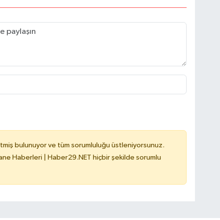
tmiş bulunuyor ve tüm sorumluluğu üstleniyorsunuz.
e Haberleri | Haber29.NET hiçbir şekilde sorumlu