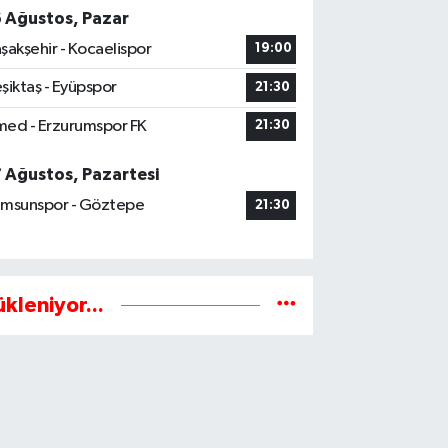
6 Ağustos, Pazar
şakşehir - Kocaelispor
19:00
şiktaş - Eyüpspor
21:30
ed - Erzurumspor FK
21:30
7 Ağustos, Pazartesi
msunspor - Göztepe
21:30
ükleniyor...