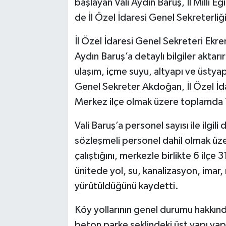
başlayan Vali Aydın Baruş, İl Milli 
de İl Özel İdaresi Genel Sekreterliği'
İl Özel İdaresi Genel Sekreteri Ekr
Aydın Baruş’a detaylı bilgiler akta
ulaşım, içme suyu, altyapı ve üstyapı
Genel Sekreter Akdoğan, İl Özel İda
Merkez ilçe olmak üzere toplamda 7
Vali Baruş’a personel sayısı ile ilgil
sözleşmeli personel dahil olmak üzere
çalıştığını, merkezle birlikte 6 ilç
ünitede yol, su, kanalizasyon, imar, 
yürütüldüğünü kaydetti.
Köy yollarının genel durumu hakkınd
beton parke şeklindeki üst yapı ya