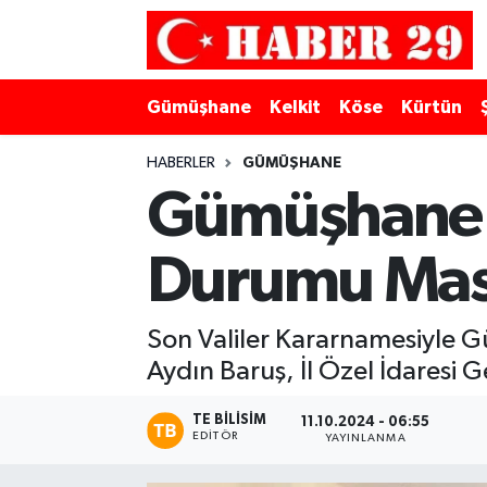
Merkez Hava Durumu
Gümüşhane
Kelkit
Köse
Kürtün
Merkez Trafik Yoğunluk Haritası
HABERLER
GÜMÜŞHANE
Süper Lig Puan Durumu ve Fikstür
Gümüşhane İ
Tüm Manşetler
Durumu Masa
Son Dakika Haberleri
Son Valiler Kararnamesiyle 
Haber Arşivi
Aydın Baruş, İl Özel İdaresi Ge
TE BILISIM
11.10.2024 - 06:55
EDITÖR
YAYINLANMA