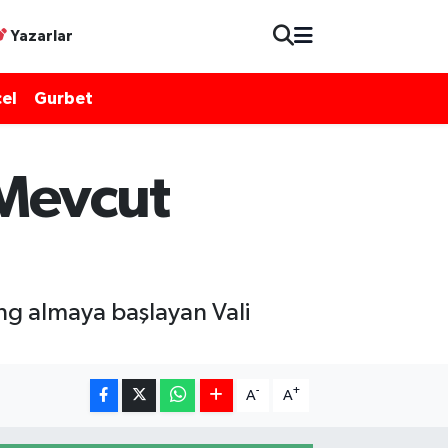
Yazarlar
el
Gurbet
 Mevcut
ng almaya başlayan Vali
-
+
A
A