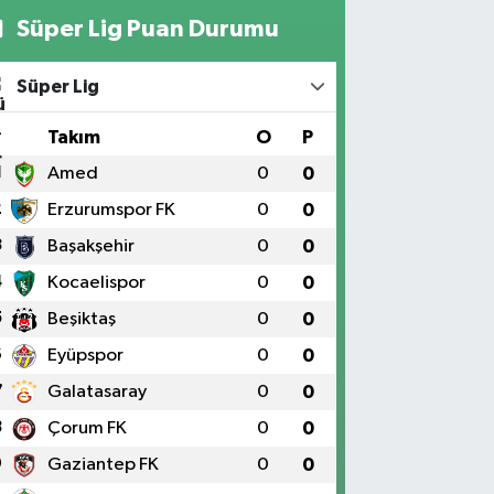
Süper Lig Puan Durumu
Süper Lig
#
Takım
O
P
1
Amed
0
0
2
Erzurumspor FK
0
0
3
Başakşehir
0
0
4
Kocaelispor
0
0
5
Beşiktaş
0
0
6
Eyüpspor
0
0
7
Galatasaray
0
0
8
Çorum FK
0
0
9
Gaziantep FK
0
0