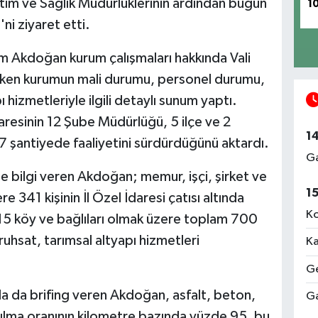
Eğitim ve Sağlık Müdürlüklerinin ardından bugün
1
ni ziyaret etti.
em Akdoğan kurum çalışmaları hakkında Vali
rırken kurumun mali durumu, personel durumu,
 hizmetleriyle ilgili detaylı sunum yaptı.
resinin 12 Şube Müdürlüğü, 5 ilçe ve 2
1
 şantiyede faaliyetini sürdürdüğünü aktardı.
Ga
i de bilgi veren Akdoğan; memur, işçi, şirket ve
1
 341 kişinin İl Özel İdaresi çatısı altında
Ko
e 315 köy ve bağlıları olmak üzere toplam 700
ruhsat, tarımsal altyapı hizmetleri
Ka
Ge
a da brifing veren Akdoğan, asfalt, beton,
Ga
pılma oranının kilometre bazında yüzde 95, bu