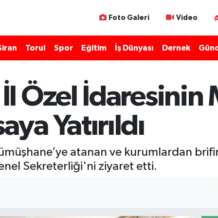
Foto Galeri
Video
Şiran
Torul
Spor
Eğitim
İş Dünyası
Dernek
Günc
l Özel İdaresinin
ya Yatırıldı
Gümüşhane’ye atanan ve kurumlardan brifi
nel Sekreterliği'ni ziyaret etti.