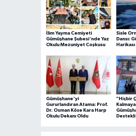
İlim Yayma Cemiyeti
Sisle Or
Gümüşhane Şubesi'nde Yaz
Dansı: 
Okulu Mezuniyet Coşkusu
Harikası
Gümüşhane'yi
"Hiçbir 
Gururlandıran Atama: Prof.
Kalmaya
Dr. Osman Köse Kara Harp
Gümüşha
Okulu Dekanı Oldu
Destekli