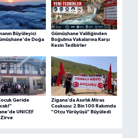
manın Büyüleyici
Gümüşhane Valiliğinden
Gümüşhane’de Doğa
Boğulma Vakalarına Karşı
Kesin Tedbirler
Çocuk Geride
Zigana’da Asırlık Miras
cak!"
Coşkusu: 2 Bin 100 Rakımda
ne’de UNICEF
"Otçu Yürüyüşü" Büyüledi
 Zirve