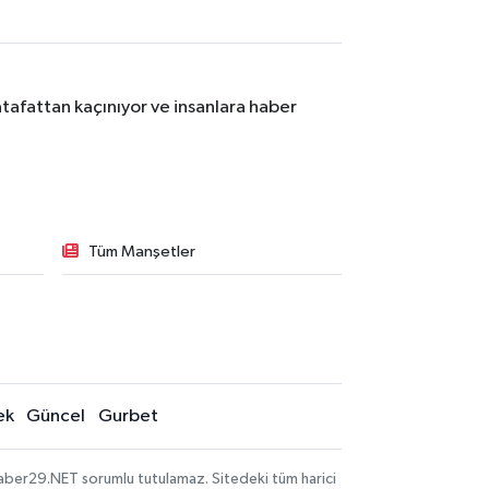
tafattan kaçınıyor ve insanlara haber
Tüm Manşetler
ek
Güncel
Gurbet
aber29.NET sorumlu tutulamaz. Sitedeki tüm harici