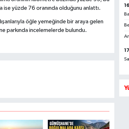
1
da ise yüzde 76 oranında olduğunu anlattı.
Ba
ışanlarıyla öğle yemeğinde bir araya gelen
Be
ine parkında incelemelerde bulundu.
Am
1
Sa
Y