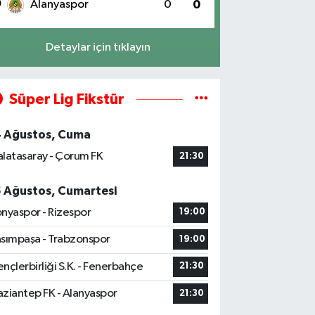
0
Alanyaspor
0
0
Detaylar için tıklayın
Süper Lig Fikstür
4 Ağustos, Cuma
latasaray - Çorum FK
21:30
5 Ağustos, Cumartesi
nyaspor - Rizespor
19:00
sımpaşa - Trabzonspor
19:00
nçlerbirliği S.K. - Fenerbahçe
21:30
ziantep FK - Alanyaspor
21:30