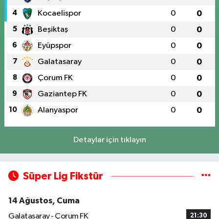
4
Kocaelispor
0
0
5
Beşiktaş
0
0
6
Eyüpspor
0
0
7
Galatasaray
0
0
8
Çorum FK
0
0
9
Gaziantep FK
0
0
10
Alanyaspor
0
0
Detaylar için tıklayın
Süper Lig Fikstür
14 Ağustos, Cuma
Galatasaray - Çorum FK
21:30