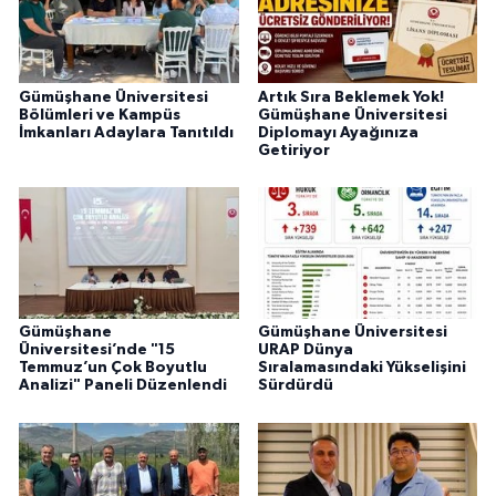
Gümüşhane Üniversitesi
Artık Sıra Beklemek Yok!
Bölümleri ve Kampüs
Gümüşhane Üniversitesi
İmkanları Adaylara Tanıtıldı
Diplomayı Ayağınıza
Getiriyor
Gümüşhane
Gümüşhane Üniversitesi
Üniversitesi’nde "15
URAP Dünya
Temmuz’un Çok Boyutlu
Sıralamasındaki Yükselişini
Analizi" Paneli Düzenlendi
Sürdürdü