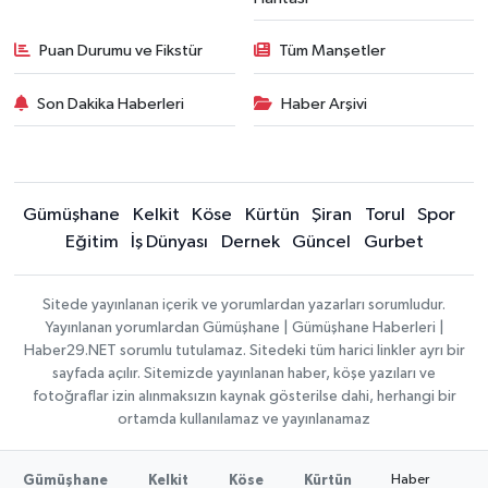
Puan Durumu ve Fikstür
Tüm Manşetler
Son Dakika Haberleri
Haber Arşivi
Gümüşhane
Kelkit
Köse
Kürtün
Şiran
Torul
Spor
Eğitim
İş Dünyası
Dernek
Güncel
Gurbet
Sitede yayınlanan içerik ve yorumlardan yazarları sorumludur.
Yayınlanan yorumlardan Gümüşhane | Gümüşhane Haberleri |
Haber29.NET sorumlu tutulamaz. Sitedeki tüm harici linkler ayrı bir
sayfada açılır. Sitemizde yayınlanan haber, köşe yazıları ve
fotoğraflar izin alınmaksızın kaynak gösterilse dahi, herhangi bir
ortamda kullanılamaz ve yayınlanamaz
Haber
Gümüşhane
Kelkit
Köse
Kürtün