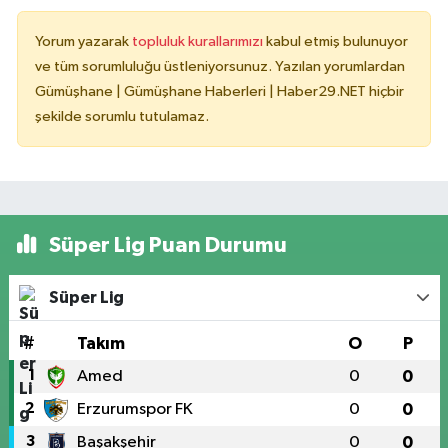
Yorum yazarak
topluluk kurallarımızı
kabul etmiş bulunuyor
ve tüm sorumluluğu üstleniyorsunuz. Yazılan yorumlardan
Gümüşhane | Gümüşhane Haberleri | Haber29.NET hiçbir
şekilde sorumlu tutulamaz.
Süper Lig Puan Durumu
Süper Lig
#
Takım
O
P
1
Amed
0
0
2
Erzurumspor FK
0
0
3
Başakşehir
0
0