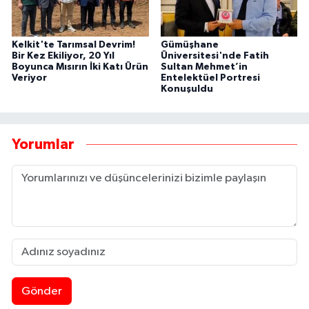
Kelkit'te Tarımsal Devrim!
Gümüşhane
Bir Kez Ekiliyor, 20 Yıl
Üniversitesi'nde Fatih
Boyunca Mısırın İki Katı Ürün
Sultan Mehmet’in
Veriyor
Entelektüel Portresi
Konuşuldu
Yorumlar
Gönder