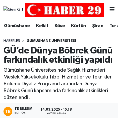
Merkez Hava Durumu
Gümüşhane
Kelkit
Köse
Kürtün
Şiran
Tor
Merkez Trafik Yoğunluk Haritası
HABERLER
GÜMÜŞHANE ÜNIVERSITESI
Süper Lig Puan Durumu ve Fikstür
GÜ’de Dünya Böbrek Günü
farkındalık etkinliği yapıldı
Tüm Manşetler
Gümüşhane Üniversitesinde Sağlık Hizmetleri
Son Dakika Haberleri
Meslek Yüksekokulu Tıbbi Hizmetler ve Teknikler
Bölümü Diyaliz Programı tarafından Dünya
Haber Arşivi
Böbrek Günü kapsamında farkındalık etkinlikleri
düzenlendi.
TE BILISIM
14.03.2025 - 15:18
EDITÖR
YAYINLANMA