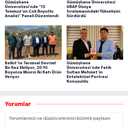
Gümüşhane
Gümüşhane Üniversitesi
Üniversitesi’nde "15
URAP Dünya
Temmuz’un Çok Boyutlu
Sıralamasındaki Yükselişini
Analizi" Paneli Düzenlendi
Sürdürdü
Kelkit'te Tarımsal Devrim!
Gümüşhane
Bir Kez Ekiliyor, 20 Yıl
Üniversitesi'nde Fatih
Boyunca Mısırın İki Katı Ürün
Sultan Mehmet’in
Veriyor
Entelektüel Portresi
Konuşuldu
Yorumlar