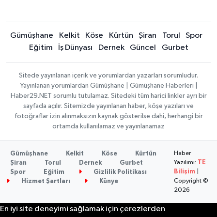
Gümüşhane
Kelkit
Köse
Kürtün
Şiran
Torul
Spor
Eğitim
İş Dünyası
Dernek
Güncel
Gurbet
Sitede yayınlanan içerik ve yorumlardan yazarları sorumludur.
Yayınlanan yorumlardan Gümüşhane | Gümüşhane Haberleri |
Haber29.NET sorumlu tutulamaz. Sitedeki tüm harici linkler ayrı bir
sayfada açılır. Sitemizde yayınlanan haber, köşe yazıları ve
fotoğraflar izin alınmaksızın kaynak gösterilse dahi, herhangi bir
ortamda kullanılamaz ve yayınlanamaz
Haber
Gümüşhane
Kelkit
Köse
Kürtün
Yazılımı:
TE
Şiran
Torul
Dernek
Gurbet
Bilişim
|
Spor
Eğitim
Gizlilik Politikası
Copyright ©
Hizmet Şartları
Künye
2026
En iyi site deneyimi sağlamak için çerezlerden