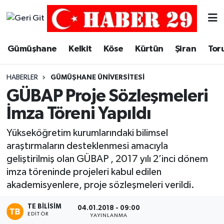
Merkez Hava Durumu
Gümüşhane
Kelkit
Köse
Kürtün
Şiran
Tor
Merkez Trafik Yoğunluk Haritası
HABERLER
GÜMÜŞHANE ÜNIVERSITESI
Süper Lig Puan Durumu ve Fikstür
GÜBAP Proje Sözleşmeleri
İmza Töreni Yapıldı
Tüm Manşetler
Yükseköğretim kurumlarındaki bilimsel
Son Dakika Haberleri
araştırmaların desteklenmesi amacıyla
geliştirilmiş olan GÜBAP , 2017 yılı 2’inci dönem
Haber Arşivi
imza töreninde projeleri kabul edilen
akademisyenlere, proje sözleşmeleri verildi.
TE BILISIM
04.01.2018 - 09:00
EDITÖR
YAYINLANMA