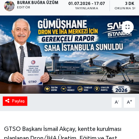
BURAK BUĞRA ÜZÜM
01.07.2026 - 17:07
3 DK
EDITÖR
YAYINLANMA
OKUNMA SÜR
Paylaş
-
+
A
A
GTSO Başkanı İsmail Akçay, kentte kurulması
planlanan Dron/İHA Üretim, Eğitim ve Test