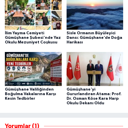
İlim Yayma Cemiyeti
Sisle Ormanın Büyüleyici
Gümüşhane Şubesi'nde Yaz
Dansı: Gümüşhane’de Doğa
Okulu Mezuniyet Coşkusu
Harikası
Gümüşhane Valiliğinden
Gümüşhane'yi
Boğulma Vakalarına Karşı
Gururlandıran Atama: Prof.
Kesin Tedbirler
Dr. Osman Köse Kara Harp
Okulu Dekanı Oldu
Yorumlar (1)