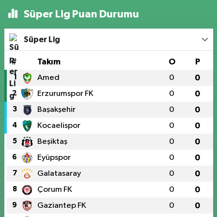
Süper Lig Puan Durumu
Süper Lig
#
Takım
O
P
1
Amed
0
0
2
Erzurumspor FK
0
0
3
Başakşehir
0
0
4
Kocaelispor
0
0
5
Beşiktaş
0
0
6
Eyüpspor
0
0
7
Galatasaray
0
0
8
Çorum FK
0
0
9
Gaziantep FK
0
0