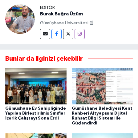
EDITÖR
Burak Buğra Üzüm
Gümüşhane Üniversitesi 📰
Bunlar da ilginizi çekebilir
Gümüşhane Ev Sahipliğinde
Gümüşhane Belediyesi Kent
Yapılan Birleştirilmiş Sınıflar
Rehberi Altyapısını Dijital
İçerik Çalıştayı Sona Erdi
Ruhsat Bilgi Sistemi ile
Güçlendirdi