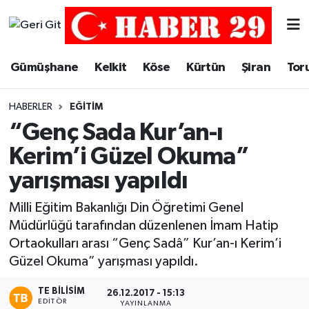
Merkez Hava Durumu
Gümüşhane
Kelkit
Köse
Kürtün
Şiran
Tor
Merkez Trafik Yoğunluk Haritası
HABERLER
EĞITIM
Süper Lig Puan Durumu ve Fikstür
“Genç Sada Kur’an-ı
Kerim’i Güzel Okuma”
Tüm Manşetler
yarışması yapıldı
Son Dakika Haberleri
Milli Eğitim Bakanlığı Din Öğretimi Genel
Müdürlüğü tarafından düzenlenen İmam Hatip
Haber Arşivi
Ortaokulları arası “Genç Sadâ” Kur’an-ı Kerim’i
Güzel Okuma” yarışması yapıldı.
TE BILISIM
26.12.2017 - 15:13
EDITÖR
YAYINLANMA