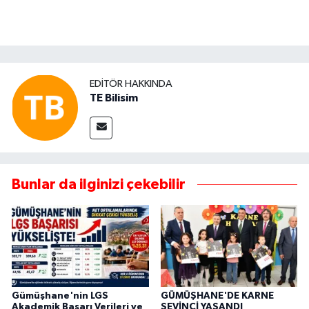
EDITÖR HAKKINDA
TE Bilisim
Bunlar da ilginizi çekebilir
Gümüşhane'nin LGS
GÜMÜŞHANE'DE KARNE
Akademik Başarı Verileri ve
SEVİNCİ YAŞANDI