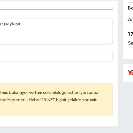
Be
Am
1
Sa
Y
tmiş bulunuyor ve tüm sorumluluğu üstleniyorsunuz.
e Haberleri | Haber29.NET hiçbir şekilde sorumlu