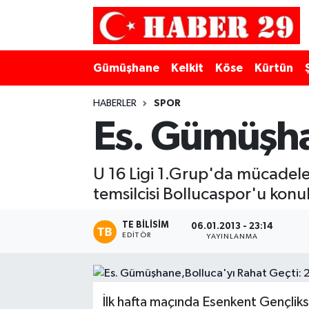
Merkez Hava Durumu
Gümüşhane
Kelkit
Köse
Kürtün
Merkez Trafik Yoğunluk Haritası
HABERLER
SPOR
Süper Lig Puan Durumu ve Fikstür
Es. Gümüşhan
Tüm Manşetler
U 16 Ligi 1.Grup'da mücade
temsilcisi Bollucaspor'u konuk
Son Dakika Haberleri
TE BILISIM
Haber Arşivi
06.01.2013 - 23:14
EDITÖR
YAYINLANMA
İlk hafta maçında Esenkent Gençlik