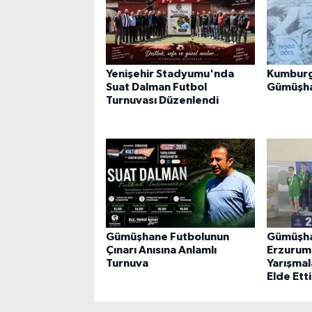
Yenişehir Stadyumu'nda
Kumburg
Suat Dalman Futbol
Gümüşha
Turnuvası Düzenlendi
Gümüşhane Futbolunun
Gümüşha
Çınarı Anısına Anlamlı
Erzurum
Turnuva
Yarışmal
Elde Etti