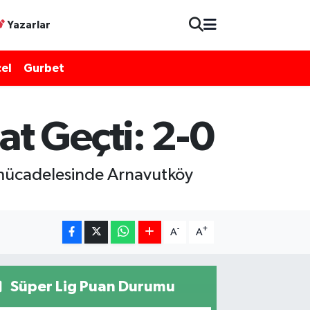
Yazarlar
el
Gurbet
t Geçti: 2-0
mücadelesinde Arnavutköy
-
+
A
A
Süper Lig Puan Durumu