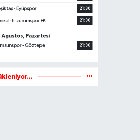
şiktaş - Eyüpspor
21:30
ed - Erzurumspor FK
21:30
7 Ağustos, Pazartesi
msunspor - Göztepe
21:30
ükleniyor...