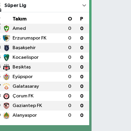
Süper Lig
#
Takım
O
P
1
Amed
0
0
2
Erzurumspor FK
0
0
3
Başakşehir
0
0
4
Kocaelispor
0
0
5
Beşiktaş
0
0
6
Eyüpspor
0
0
7
Galatasaray
0
0
8
Çorum FK
0
0
9
Gaziantep FK
0
0
0
Alanyaspor
0
0