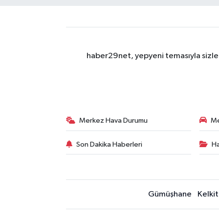
haber29net, yepyeni temasıyla sizler
Merkez Hava Durumu
Me
Son Dakika Haberleri
Ha
Gümüşhane
Kelkit