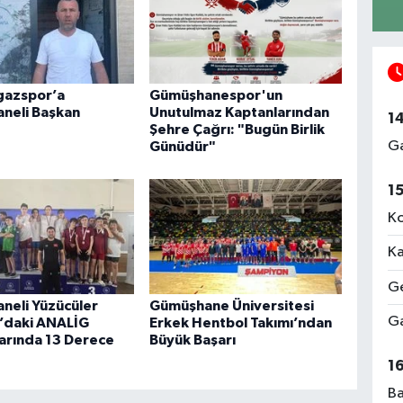
azspor’a
Gümüşhanespor'un
neli Başkan
Unutulmaz Kaptanlarından
1
Şehre Çağrı: "Bugün Birlik
Ga
Günüdür"
1
Ko
Ka
Ge
neli Yüzücüler
Gümüşhane Üniversitesi
Ga
’daki ANALİG
Erkek Hentbol Takımı’ndan
arında 13 Derece
Büyük Başarı
1
Ba