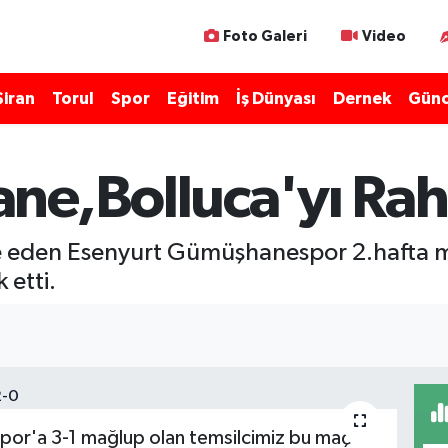
Foto Galeri
Video
Şiran
Torul
Spor
Eğitim
İş Dünyası
Dernek
Günc
e,Bolluca'yı Raha
le eden Esenyurt Gümüşhanespor 2.hafta 
 etti.
spor'a 3-1 mağlup olan temsilcimiz bu maç