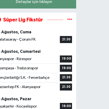
Detaylar için tıklayın
Süper Lig Fikstür
4 Ağustos, Cuma
latasaray - Çorum FK
21:30
5 Ağustos, Cumartesi
nyaspor - Rizespor
19:00
sımpaşa - Trabzonspor
19:00
nçlerbirliği S.K. - Fenerbahçe
21:30
ziantep FK - Alanyaspor
21:30
6 Ağustos, Pazar
şakşehir - Kocaelispor
19:00