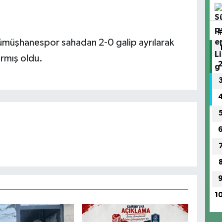
ümüşhanespor sahadan 2-0 galip ayrılarak
ırmış oldu.
1