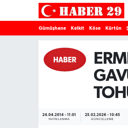
Merkez Hava Durumu
Gümüşhane
Kelkit
Köse
Kürtün
Merkez Trafik Yoğunluk Haritası
Süper Lig Puan Durumu ve Fikstür
ERM
Tüm Manşetler
GAV
Son Dakika Haberleri
TOH
Haber Arşivi
24.04.2014 - 11:01
25.02.2026 - 10:45
YAYINLANMA
GÜNCELLEME