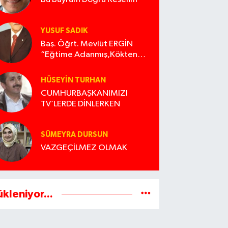
YUSUF SADIK
Baş. Öğrt. Mevlüt ERGİN
“Eğtime Adanmış,Kökten
Geleneğe uzanan ışık”
HÜSEYIN TURHAN
CUMHURBAŞKANIMIZI
TV’LERDE DİNLERKEN
SÜMEYRA DURSUN
VAZGEÇİLMEZ OLMAK
ükleniyor...