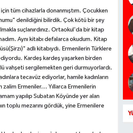
 için tüm cihazlarla donanmıştım. Çocukken
umu" denildiğini bilirdik. Çok kötü bir şey
makla suçlanırdınız. Ortaokul'da bir kitap
adım. Aynı kitabı defalarca okudum. Kitap
ü(Şirzı)" adlı kitabıydı. Erm
enilerin Türklere
ediyordu. Kardeş kardeş yaşarken birden
lü vahşeti sergilemekten geri durmuyorlardı.
adınlara tecavüz ediyorlar, hamile kadınların
 zalim Ermeniler... Yıllarca Ermenilerin
atamam yapılıp Subatan Köyünde yer alan
mın toplu mezarını gördük, yine Ermenilere
Y