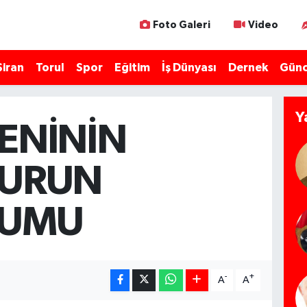
Foto Galeri
Video
Şiran
Torul
Spor
Eğitim
İş Dünyası
Dernek
Günc
Y
ENİNİN
URUN
UMU
-
+
A
A