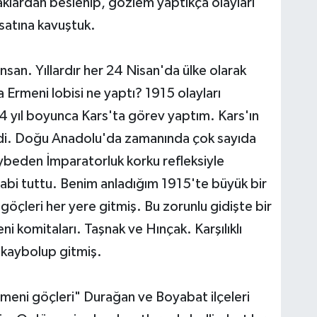
naklardan beslenip, gözlem yaptıkça olayları
rsatına kavuştuk.
san. Yıllardır her 24 Nisan'da ülke olarak
 Ermeni lobisi ne yaptı? 1915 olayları
 4 yıl boyunca Kars'ta görev yaptım. Kars'ın
ydi. Doğu Anadolu'da zamanında çok sayıda
ybeden İmparatorluk korku refleksiyle
bi tuttu. Benim anladığım 1915'te büyük bir
öçleri her yere gitmiş. Bu zorunlu gidişte bir
i komitaları. Taşnak ve Hınçak. Karşılıklı
z kaybolup gitmiş.
meni göçleri" Durağan ve Boyabat ilçeleri