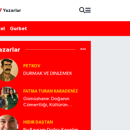
Yazarlar
el
Gurbet
azarlar
PETKOV
DURMAK VE DİNLEMEK
FATMA TURAN KARADENIZ
Gümüşhane: Doğanın
Cömertliği, Kültürün
Zenginliği ve Korunması
Gereken Miras
HIDIR DAŞTAN
Bu Bayram Doğru Keselim