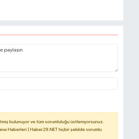
tmiş bulunuyor ve tüm sorumluluğu üstleniyorsunuz.
e Haberleri | Haber29.NET hiçbir şekilde sorumlu