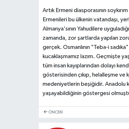
Artık Ermeni diasporasının soykırı
Ermenileri bu ülkenin vatandaşı, yerl
Almanya'sının Yahudilere uyguladığı
zamanda, zor şartlarda yapılan zoru
gerçek. Osmanlının "Teba-i sadıka" o
kucaklaşmamız lazım. Geçmişte yaşa
tüm insan kayıplarından dolayı kendi
gösterisinden çıkıp, helalleşme ve
medeniyetlerin beşiğidir. Anadolu k
yaşayabildiğinin göstergesi olmuştur
ÖNCEKI