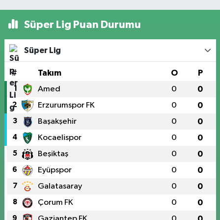
Süper Lig Puan Durumu
Süper Lig
#
Takım
O
P
1
Amed
0
0
2
Erzurumspor FK
0
0
3
Başakşehir
0
0
4
Kocaelispor
0
0
5
Beşiktaş
0
0
6
Eyüpspor
0
0
7
Galatasaray
0
0
8
Çorum FK
0
0
9
Gaziantep FK
0
0