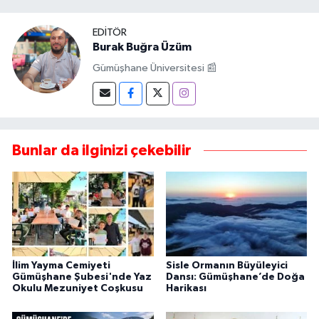
EDITÖR
Burak Buğra Üzüm
Gümüşhane Üniversitesi 📰
Bunlar da ilginizi çekebilir
İlim Yayma Cemiyeti
Sisle Ormanın Büyüleyici
Gümüşhane Şubesi'nde Yaz
Dansı: Gümüşhane’de Doğa
Okulu Mezuniyet Coşkusu
Harikası