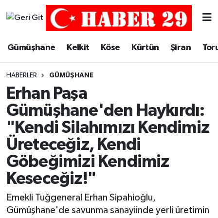
Merkez Hava Durumu
Gümüşhane
Kelkit
Köse
Kürtün
Şiran
Tor
Merkez Trafik Yoğunluk Haritası
HABERLER
GÜMÜŞHANE
Süper Lig Puan Durumu ve Fikstür
Erhan Paşa
Gümüşhane'den Haykırdı:
Tüm Manşetler
"Kendi Silahımızı Kendimiz
Son Dakika Haberleri
Üreteceğiz, Kendi
Göbeğimizi Kendimiz
Haber Arşivi
Keseceğiz!"
Emekli Tuğgeneral Erhan Sipahioğlu,
Gümüşhane'de savunma sanayiinde yerli üretimin