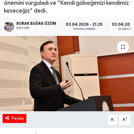
önemini vurguladı ve "Kendi göbeğimizi kendimiz
keseceğiz" dedi.
BURAK BUĞRA ÜZÜM
03.04.2026 - 21:25
03.04.2026
EDITÖR
YAYINLANMA
GÜNCEL
Paylaş
-
+
A
A