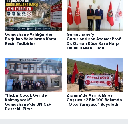
Gümüşhane Valiliğinden
Gümüşhane'yi
Boğulma Vakalarına Karşı
Gururlandıran Atama: Prof.
Kesin Tedbirler
Dr. Osman Köse Kara Harp
Okulu Dekanı Oldu
"Hiçbir Çocuk Geride
Zigana’da Asırlık Miras
Kalmayacak!"
Coşkusu: 2 Bin 100 Rakımda
Gümüşhane’de UNICEF
"Otçu Yürüyüşü" Büyüledi
Destekli Zirve