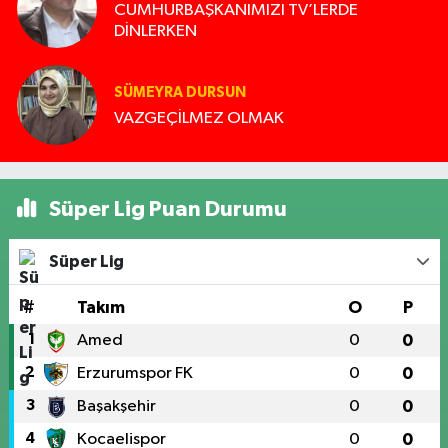
CUMHURBAŞKANIMIZI TV’LERDE
DİNLERKEN
SÜMEYRA DURSUN
VAZGEÇİLMEZ OLMAK
Süper Lig Puan Durumu
Süper Lig
#
Takım
O
P
1
Amed
0
0
2
Erzurumspor FK
0
0
3
Başakşehir
0
0
4
Kocaelispor
0
0