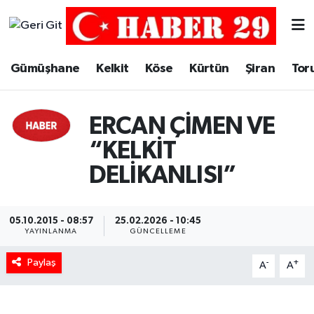
Merkez Hava Durumu
Gümüşhane
Kelkit
Köse
Kürtün
Şiran
Tor
Merkez Trafik Yoğunluk Haritası
ERCAN ÇİMEN VE
Süper Lig Puan Durumu ve Fikstür
“KELKİT
Tüm Manşetler
DELİKANLISI”
Son Dakika Haberleri
05.10.2015 - 08:57
25.02.2026 - 10:45
Haber Arşivi
YAYINLANMA
GÜNCELLEME
Paylaş
-
+
A
A