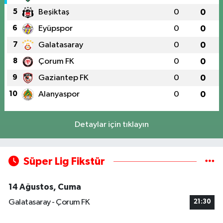
5
Beşiktaş
0
0
6
Eyüpspor
0
0
7
Galatasaray
0
0
8
Çorum FK
0
0
9
Gaziantep FK
0
0
10
Alanyaspor
0
0
Detaylar için tıklayın
Süper Lig Fikstür
14 Ağustos, Cuma
Galatasaray - Çorum FK
21:30