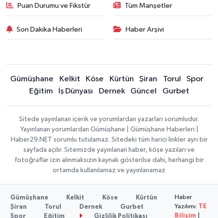
Puan Durumu ve Fikstür
Tüm Manşetler
Son Dakika Haberleri
Haber Arşivi
Gümüşhane
Kelkit
Köse
Kürtün
Şiran
Torul
Spor
Eğitim
İş Dünyası
Dernek
Güncel
Gurbet
Sitede yayınlanan içerik ve yorumlardan yazarları sorumludur.
Yayınlanan yorumlardan Gümüşhane | Gümüşhane Haberleri |
Haber29.NET sorumlu tutulamaz. Sitedeki tüm harici linkler ayrı bir
sayfada açılır. Sitemizde yayınlanan haber, köşe yazıları ve
fotoğraflar izin alınmaksızın kaynak gösterilse dahi, herhangi bir
ortamda kullanılamaz ve yayınlanamaz
Haber
Gümüşhane
Kelkit
Köse
Kürtün
Yazılımı:
TE
Şiran
Torul
Dernek
Gurbet
Bilişim
|
Spor
Eğitim
Gizlilik Politikası