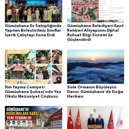
Gümüşhane Ev Sahipliğinde
Gümüşhane Belediyesi Kent
Yapılan Birleştirilmiş Sınıflar
Rehberi Altyapısını Dijital
İçerik Çalıştayı Sona Erdi
Ruhsat Bilgi Sistemi ile
Güçlendirdi
İlim Yayma Cemiyeti
Sisle Ormanın Büyüleyici
Gümüşhane Şubesi'nde Yaz
Dansı: Gümüşhane’de Doğa
Okulu Mezuniyet Coşkusu
Harikası