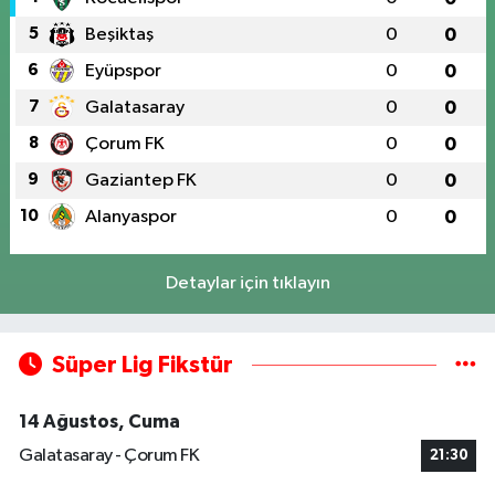
5
Beşiktaş
0
0
6
Eyüpspor
0
0
7
Galatasaray
0
0
8
Çorum FK
0
0
9
Gaziantep FK
0
0
10
Alanyaspor
0
0
Detaylar için tıklayın
Süper Lig Fikstür
14 Ağustos, Cuma
Galatasaray - Çorum FK
21:30