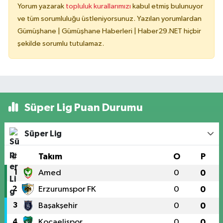
Yorum yazarak
topluluk kurallarımızı
kabul etmiş bulunuyor
ve tüm sorumluluğu üstleniyorsunuz. Yazılan yorumlardan
Gümüşhane | Gümüşhane Haberleri | Haber29.NET hiçbir
şekilde sorumlu tutulamaz.
Süper Lig Puan Durumu
Süper Lig
#
Takım
O
P
1
Amed
0
0
2
Erzurumspor FK
0
0
3
Başakşehir
0
0
4
Kocaelispor
0
0