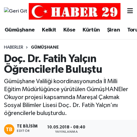
Merkez Hava Durumu
Gümüşhane
Kelkit
Köse
Kürtün
Şiran
Tor
Merkez Trafik Yoğunluk Haritası
HABERLER
GÜMÜŞHANE
Süper Lig Puan Durumu ve Fikstür
Doç. Dr. Fatih Yalçın
Öğrencilerle Buluştu
Tüm Manşetler
Gümüşhane Valiliği koordinasyonunda İl Milli
Son Dakika Haberleri
Eğitim Müdürlüğünce yürütülen GümüşHANEler
Okuyor projesi kapsamında Mareşal Çakmak
Haber Arşivi
Sosyal Bilimler Lisesi Doç. Dr. Fatih Yalçın’ını
öğrencilerle buluşturdu.
TE BILISIM
10.05.2018 - 08:40
EDITÖR
YAYINLANMA