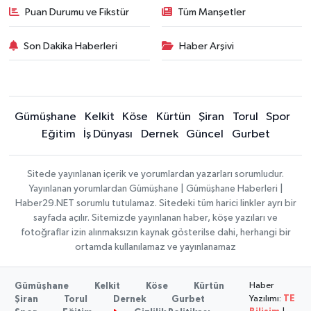
Puan Durumu ve Fikstür
Tüm Manşetler
Son Dakika Haberleri
Haber Arşivi
Gümüşhane
Kelkit
Köse
Kürtün
Şiran
Torul
Spor
Eğitim
İş Dünyası
Dernek
Güncel
Gurbet
Sitede yayınlanan içerik ve yorumlardan yazarları sorumludur.
Yayınlanan yorumlardan Gümüşhane | Gümüşhane Haberleri |
Haber29.NET sorumlu tutulamaz. Sitedeki tüm harici linkler ayrı bir
sayfada açılır. Sitemizde yayınlanan haber, köşe yazıları ve
fotoğraflar izin alınmaksızın kaynak gösterilse dahi, herhangi bir
ortamda kullanılamaz ve yayınlanamaz
Haber
Gümüşhane
Kelkit
Köse
Kürtün
Yazılımı:
TE
Şiran
Torul
Dernek
Gurbet