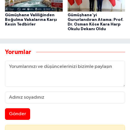
Gümüşhane Valiliğinden
Gümüşhane'yi
Boğulma Vakalarına Karşı
Gururlandıran Atama: Prof.
Kesin Tedbirler
Dr. Osman Köse Kara Harp
Okulu Dekanı Oldu
Yorumlar
Gönder