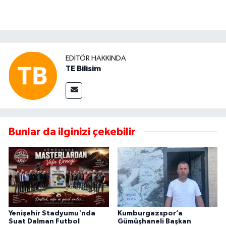
EDITÖR HAKKINDA
TE Bilisim
Bunlar da ilginizi çekebilir
Yenişehir Stadyumu'nda
Kumburgazspor’a
Suat Dalman Futbol
Gümüşhaneli Başkan