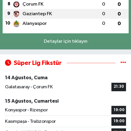
8
Çorum FK
0
0
9
Gaziantep FK
0
0
10
Alanyaspor
0
0
Detaylar için tıklayın
Süper Lig Fikstür
14 Ağustos, Cuma
Galatasaray - Çorum FK
21:30
15 Ağustos, Cumartesi
Konyaspor - Rizespor
19:00
Kasımpaşa - Trabzonspor
19:00