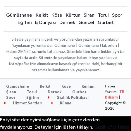
Gümüşhane
Kelkit
Köse
Kürtün
Şiran
Torul
Spor
Eğitim
İş Dünyası
Dernek
Güncel
Gurbet
Sitede yayınlanan içerik ve yorumlardan yazarları sorumludur.
Yayınlanan yorumlardan Gümüşhane | Gümüşhane Haberleri |
Haber29.NET sorumlu tutulamaz. Sitedeki tüm harici linkler ayrı bir
sayfada açılır. Sitemizde yayınlanan haber, köşe yazıları ve
fotoğraflar izin alınmaksızın kaynak gösterilse dahi, herhangi bir
ortamda kullanılamaz ve yayınlanamaz
Haber
Gümüşhane
Kelkit
Köse
Kürtün
Yazılımı:
TE
Şiran
Torul
Dernek
Gurbet
Bilişim
|
Spor
Eğitim
Gizlilik Politikası
Copyright ©
Hizmet Şartları
Künye
2026
En iyi site deneyimi sağlamak için çerezlerden
faydalanıyoruz. Detaylar için lütfen tıklayın.
Gizlilik Politikası