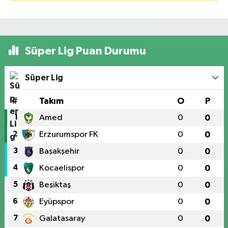
Süper Lig Puan Durumu
Süper Lig
#
Takım
O
P
1
Amed
0
0
2
Erzurumspor FK
0
0
3
Başakşehir
0
0
4
Kocaelispor
0
0
5
Beşiktaş
0
0
6
Eyüpspor
0
0
7
Galatasaray
0
0