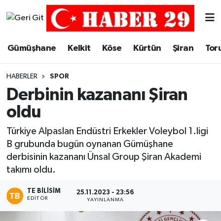
Merkez Hava Durumu
Gümüşhane
Kelkit
Köse
Kürtün
Şiran
Tor
Merkez Trafik Yoğunluk Haritası
HABERLER
SPOR
Süper Lig Puan Durumu ve Fikstür
Derbinin kazananı Şiran
oldu
Tüm Manşetler
Türkiye Alpaslan Endüstri Erkekler Voleybol 1.ligi
Son Dakika Haberleri
B grubunda bugün oynanan Gümüşhane
derbisinin kazananı Ünsal Group Şiran Akademi
Haber Arşivi
takımı oldu.
TE BILISIM
25.11.2023 - 23:56
EDITÖR
YAYINLANMA