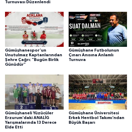
Turnuvası Düzenlendi
Gümüşhanespor'un
Gümüşhane Futbolunun
Unutulmaz Kaptanlarından
Çınarı Anısına Anlamlı
Şehre Çağrı: "Bugün Birlik
Turnuva
Günüdür"
Gümüşhaneli Yüzücüler
Gümüşhane Üniversitesi
Erzurum’daki ANALİG
Erkek Hentbol Takımı’ndan
Yarışmalarında 13 Derece
Büyük Başarı
Elde Etti