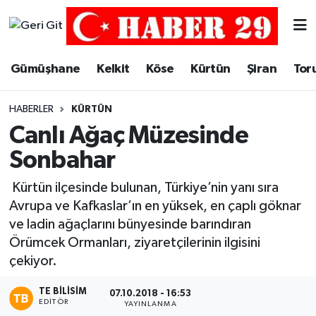
Merkez Hava Durumu
Gümüşhane
Kelkit
Köse
Kürtün
Şiran
Tor
Merkez Trafik Yoğunluk Haritası
HABERLER
KÜRTÜN
Süper Lig Puan Durumu ve Fikstür
Canlı Ağaç Müzesinde
Sonbahar
Tüm Manşetler
Kürtün ilçesinde bulunan, Türkiye’nin yanı sıra
Son Dakika Haberleri
Avrupa ve Kafkaslar’ın en yüksek, en çaplı göknar
ve ladin ağaçlarını bünyesinde barındıran
Haber Arşivi
Örümcek Ormanları, ziyaretçilerinin ilgisini
çekiyor.
TE BILISIM
07.10.2018 - 16:53
EDITÖR
YAYINLANMA