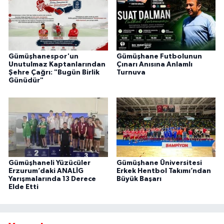
Gümüşhanespor'un
Gümüşhane Futbolunun
Unutulmaz Kaptanlarından
Çınarı Anısına Anlamlı
Şehre Çağrı: "Bugün Birlik
Turnuva
Günüdür"
Gümüşhaneli Yüzücüler
Gümüşhane Üniversitesi
Erzurum’daki ANALİG
Erkek Hentbol Takımı’ndan
Yarışmalarında 13 Derece
Büyük Başarı
Elde Etti