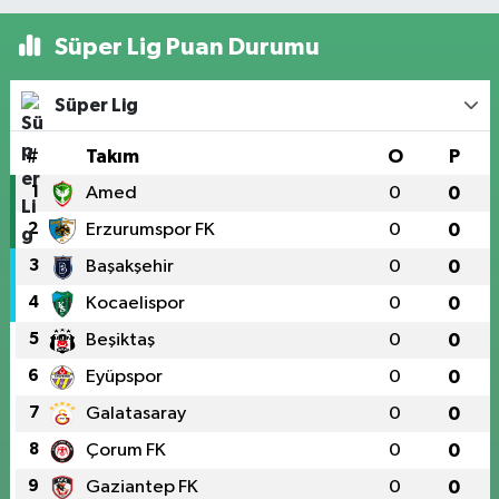
Süper Lig Puan Durumu
Süper Lig
#
Takım
O
P
1
Amed
0
0
2
Erzurumspor FK
0
0
3
Başakşehir
0
0
4
Kocaelispor
0
0
5
Beşiktaş
0
0
6
Eyüpspor
0
0
7
Galatasaray
0
0
8
Çorum FK
0
0
9
Gaziantep FK
0
0