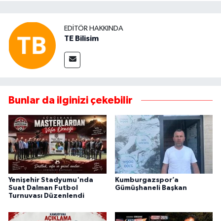
EDITÖR HAKKINDA
TE Bilisim
Bunlar da ilginizi çekebilir
Yenişehir Stadyumu'nda
Kumburgazspor’a
Suat Dalman Futbol
Gümüşhaneli Başkan
Turnuvası Düzenlendi