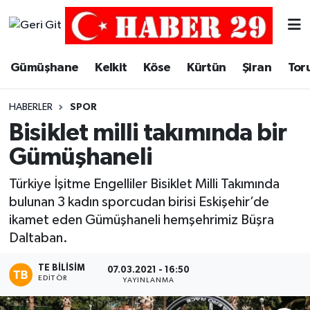
Merkez Hava Durumu
Gümüşhane
Kelkit
Köse
Kürtün
Şiran
Tor
Merkez Trafik Yoğunluk Haritası
HABERLER
SPOR
Süper Lig Puan Durumu ve Fikstür
Bisiklet milli takımında bir
Gümüşhaneli
Tüm Manşetler
Türkiye İşitme Engelliler Bisiklet Milli Takımında
Son Dakika Haberleri
bulunan 3 kadın sporcudan birisi Eskişehir’de
ikamet eden Gümüşhaneli hemşehrimiz Büşra
Haber Arşivi
Daltaban.
TE BILISIM
07.03.2021 - 16:50
EDITÖR
YAYINLANMA