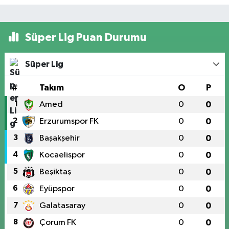
Süper Lig Puan Durumu
Süper Lig
#
Takım
O
P
1
Amed
0
0
2
Erzurumspor FK
0
0
3
Başakşehir
0
0
4
Kocaelispor
0
0
5
Beşiktaş
0
0
6
Eyüpspor
0
0
7
Galatasaray
0
0
8
Çorum FK
0
0