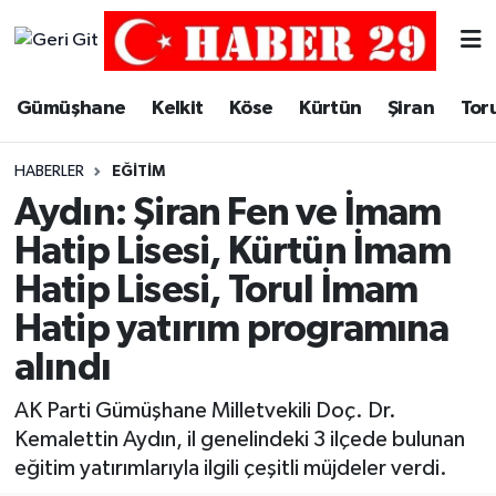
Merkez Hava Durumu
Gümüşhane
Kelkit
Köse
Kürtün
Şiran
Tor
Merkez Trafik Yoğunluk Haritası
HABERLER
EĞITIM
Süper Lig Puan Durumu ve Fikstür
Aydın: Şiran Fen ve İmam
Hatip Lisesi, Kürtün İmam
Tüm Manşetler
Hatip Lisesi, Torul İmam
Son Dakika Haberleri
Hatip yatırım programına
alındı
Haber Arşivi
AK Parti Gümüşhane Milletvekili Doç. Dr.
Kemalettin Aydın, il genelindeki 3 ilçede bulunan
eğitim yatırımlarıyla ilgili çeşitli müjdeler verdi.