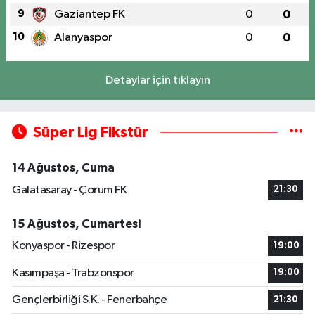
9
Gaziantep FK
0
0
10
Alanyaspor
0
0
Detaylar için tıklayın
Süper Lig Fikstür
14 Ağustos, Cuma
Galatasaray - Çorum FK
21:30
15 Ağustos, Cumartesi
Konyaspor - Rizespor
19:00
Kasımpaşa - Trabzonspor
19:00
Gençlerbirliği S.K. - Fenerbahçe
21:30