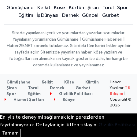
Gümüşhane
Kelkit
Köse
Kürtün
Şiran
Torul
Spor
Eğitim
İş Dünyası
Dernek
Güncel
Gurbet
Sitede yayınlanan içerik ve yorumlardan yazarları sorumludur.
Yayınlanan yorumlardan Gümüşhane | Gümüşhane Haberleri |
Haber29.NET sorumlu tutulamaz. Sitedeki tüm harici linkler ayrı bir
sayfada açılır. Sitemizde yayınlanan haber, köşe yazıları ve
fotoğraflar izin alınmaksızın kaynak gösterilse dahi, herhangi bir
ortamda kullanılamaz ve yayınlanamaz
Haber
Gümüşhane
Kelkit
Köse
Kürtün
Yazılımı:
TE
Şiran
Torul
Dernek
Gurbet
Bilişim
|
Spor
Eğitim
Gizlilik Politikası
Copyright ©
Hizmet Şartları
Künye
2026
En iyi site deneyimi sağlamak için çerezlerden
faydalanıyoruz. Detaylar için lütfen tıklayın.
Gizlilik Politikası
Tamam