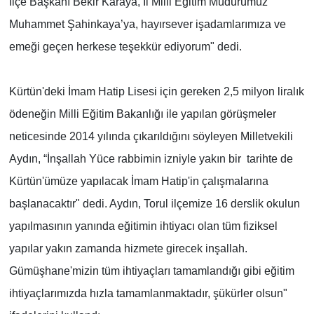
İlçe Başkanı Bekir Karaya, İl Milli Eğitim Müdürümüz
Muhammet Şahinkaya’ya, hayırsever işadamlarımıza ve
emeği geçen herkese teşekkür ediyorum" dedi.
Kürtün'deki İmam Hatip Lisesi için gereken 2,5 milyon liralık
ödeneğin Milli Eğitim Bakanlığı ile yapılan görüşmeler
neticesinde 2014 yılında çıkarıldığını söyleyen Milletvekili
Aydın, “İnşallah Yüce rabbimin izniyle yakın bir tarihte de
Kürtün'ümüze yapılacak İmam Hatip'in çalışmalarına
başlanacaktır" dedi. Aydın, Torul ilçemize 16 derslik okulun
yapılmasının yanında eğitimin ihtiyacı olan tüm fiziksel
yapılar yakın zamanda hizmete girecek inşallah.
Gümüşhane'mizin tüm ihtiyaçları tamamlandığı gibi eğitim
ihtiyaçlarımızda hızla tamamlanmaktadır, şükürler olsun"