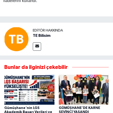
ifadelerini kullandı.
EDITÖR HAKKINDA
TE Bilisim
Bunlar da ilginizi çekebilir
Gümüşhane'nin LGS
GÜMÜŞHANE'DE KARNE
Akademik Başarı Verileri ve
SEVİNCİ YAŞANDI