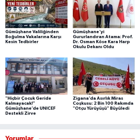
Gümüşhane Valiliğinden
Gümüşhane'yi
Boğulma Vakalarına Karşı
Gururlandıran Atama: Prof.
Kesin Tedbirler
Dr. Osman Köse Kara Harp
Okulu Dekanı Oldu
"Hiçbir Çocuk Geride
Zigana’da Asırlık Miras
Kalmayacak!"
Coşkusu: 2 Bin 100 Rakımda
Gümüşhane’de UNICEF
"Otçu Yürüyüşü" Büyüledi
Destekli Zirve
Yorumlar