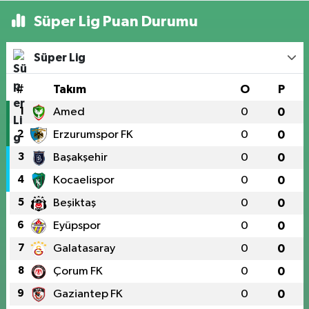
Süper Lig Puan Durumu
Süper Lig
#
Takım
O
P
1
Amed
0
0
2
Erzurumspor FK
0
0
3
Başakşehir
0
0
4
Kocaelispor
0
0
5
Beşiktaş
0
0
6
Eyüpspor
0
0
7
Galatasaray
0
0
8
Çorum FK
0
0
9
Gaziantep FK
0
0