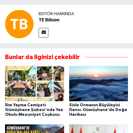
EDITÖR HAKKINDA
TE Bilisim
Bunlar da ilginizi çekebilir
İlim Yayma Cemiyeti
Sisle Ormanın Büyüleyici
Gümüşhane Şubesi'nde Yaz
Dansı: Gümüşhane’de Doğa
Okulu Mezuniyet Coşkusu
Harikası