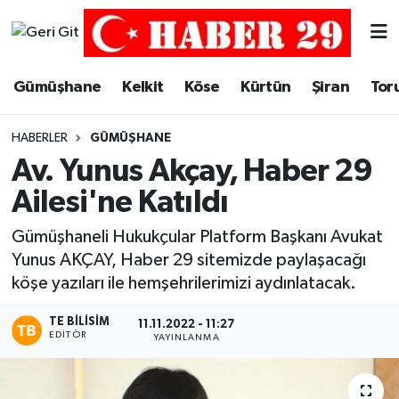
Merkez Hava Durumu
Gümüşhane
Kelkit
Köse
Kürtün
Şiran
Tor
Merkez Trafik Yoğunluk Haritası
HABERLER
GÜMÜŞHANE
Süper Lig Puan Durumu ve Fikstür
Av. Yunus Akçay, Haber 29
Ailesi'ne Katıldı
Tüm Manşetler
Gümüşhaneli Hukukçular Platform Başkanı Avukat
Son Dakika Haberleri
Yunus AKÇAY, Haber 29 sitemizde paylaşacağı
köşe yazıları ile hemşehrilerimizi aydınlatacak.
Haber Arşivi
TE BILISIM
11.11.2022 - 11:27
EDITÖR
YAYINLANMA