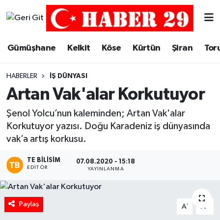
Merkez Hava Durumu
Gümüşhane
Kelkit
Köse
Kürtün
Şiran
Tor
Merkez Trafik Yoğunluk Haritası
HABERLER
İŞ DÜNYASI
Süper Lig Puan Durumu ve Fikstür
Artan Vak'alar Korkutuyor
Tüm Manşetler
Şenol Yolcu’nun kaleminden; Artan Vak'alar
Korkutuyor yazısı. Doğu Karadeniz iş dünyasında
Son Dakika Haberleri
vak’a artış korkusu.
TE BILISIM
Haber Arşivi
07.08.2020 - 15:18
EDITÖR
YAYINLANMA
Paylaş
-
+
A
A