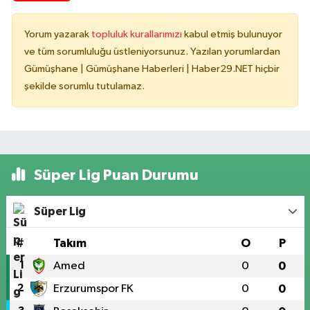
Yorum yazarak
topluluk kurallarımızı
kabul etmiş bulunuyor
ve tüm sorumluluğu üstleniyorsunuz. Yazılan yorumlardan
Gümüşhane | Gümüşhane Haberleri | Haber29.NET hiçbir
şekilde sorumlu tutulamaz.
Süper Lig Puan Durumu
Süper Lig
#
Takım
O
P
1
Amed
0
0
2
Erzurumspor FK
0
0