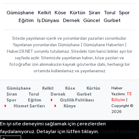
Gümüşhane
Kelkit
Köse
Kürtün
Şiran
Torul
Spor
Eğitim
İş Dünyası
Dernek
Güncel
Gurbet
Sitede yayınlanan içerik ve yorumlardan yazarları sorumludur.
Yayınlanan yorumlardan Gümüşhane | Gümüşhane Haberleri |
Haber29.NET sorumlu tutulamaz. Sitedeki tüm harici linkler ayrı bir
sayfada açılır. Sitemizde yayınlanan haber, köşe yazıları ve
fotoğraflar izin alınmaksızın kaynak gösterilse dahi, herhangi bir
ortamda kullanılamaz ve yayınlanamaz
Haber
Gümüşhane
Kelkit
Köse
Kürtün
Yazılımı:
TE
Şiran
Torul
Dernek
Gurbet
Bilişim
|
Spor
Eğitim
Gizlilik Politikası
Copyright ©
Hizmet Şartları
Künye
2026
En iyi site deneyimi sağlamak için çerezlerden
faydalanıyoruz. Detaylar için lütfen tıklayın.
Gizlilik Politikası