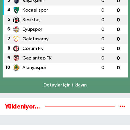
3
Başakşehir
0
0
4
Kocaelispor
0
0
5
Beşiktaş
0
0
6
Eyüpspor
0
0
7
Galatasaray
0
0
8
Çorum FK
0
0
9
Gaziantep FK
0
0
10
Alanyaspor
0
0
Detaylar için tıklayın
Yükleniyor...