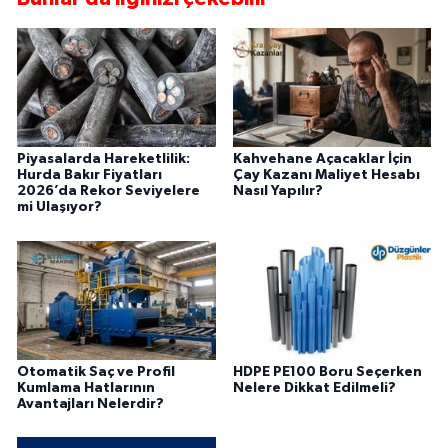
Piyasalarda Hareketlilik:
Kahvehane Açacaklar İçin
Hurda Bakır Fiyatları
Çay Kazanı Maliyet Hesabı
2026’da Rekor Seviyelere
Nasıl Yapılır?
mi Ulaşıyor?
Otomatik Saç ve Profil
HDPE PE100 Boru Seçerken
Kumlama Hatlarının
Nelere Dikkat Edilmeli?
Avantajları Nelerdir?