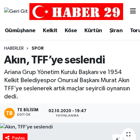
Merkez Hava Durumu
Gümüşhane
Kelkit
Köse
Kürtün
Şiran
Tor
Merkez Trafik Yoğunluk Haritası
HABERLER
SPOR
Süper Lig Puan Durumu ve Fikstür
Akın, TFF’ye seslendi
Tüm Manşetler
Ariana Grup Yönetim Kurulu Başkanı ve 1954
Kelkit Belediyespor Onursal Başkanı Murat Akın
Son Dakika Haberleri
TFF’ye seslenerek artık maçlar seyircili oynansın
dedi.
Haber Arşivi
TE BILISIM
02.10.2020 - 19:47
EDITÖR
YAYINLANMA
Paylaş
-
+
A
A