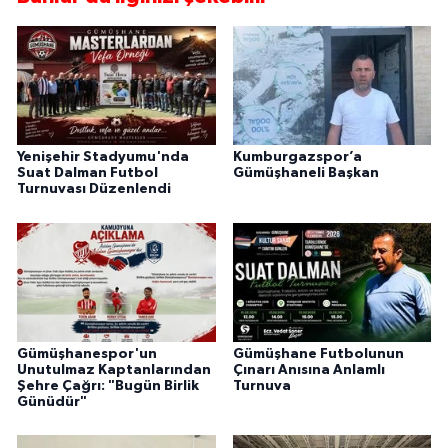
Yenişehir Stadyumu'nda
Kumburgazspor’a
Suat Dalman Futbol
Gümüşhaneli Başkan
Turnuvası Düzenlendi
Gümüşhanespor'un
Gümüşhane Futbolunun
Unutulmaz Kaptanlarından
Çınarı Anısına Anlamlı
Şehre Çağrı: "Bugün Birlik
Turnuva
Günüdür"