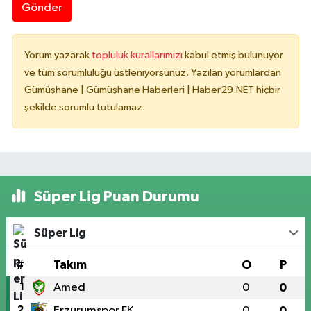
Gönder
Yorum yazarak
topluluk kurallarımızı
kabul etmiş bulunuyor
ve tüm sorumluluğu üstleniyorsunuz. Yazılan yorumlardan
Gümüşhane | Gümüşhane Haberleri | Haber29.NET hiçbir
şekilde sorumlu tutulamaz.
Süper Lig Puan Durumu
Süper Lig
#
Takım
O
P
1
Amed
0
0
2
Erzurumspor FK
0
0