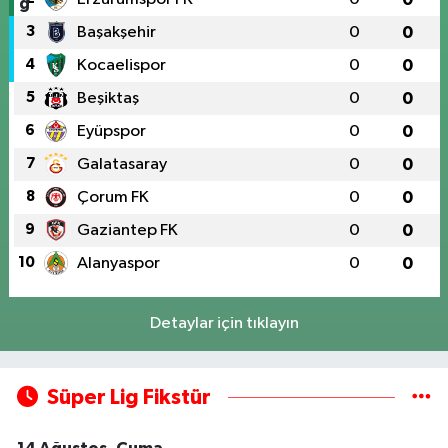
3
Başakşehir
0
0
4
Kocaelispor
0
0
5
Beşiktaş
0
0
6
Eyüpspor
0
0
7
Galatasaray
0
0
8
Çorum FK
0
0
9
Gaziantep FK
0
0
10
Alanyaspor
0
0
Detaylar için tıklayın
Süper Lig Fikstür