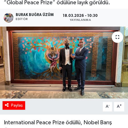
“Global Peace Prize” ödülüne layık görüldü.
BURAK BUĞRA ÜZÜM
18.03.2026 - 10:30
EDITÖR
YAYINLANMA
Paylaş
-
+
A
A
International Peace Prize ödüllü, Nobel Barış