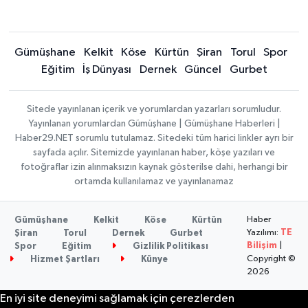
Gümüşhane
Kelkit
Köse
Kürtün
Şiran
Torul
Spor
Eğitim
İş Dünyası
Dernek
Güncel
Gurbet
Sitede yayınlanan içerik ve yorumlardan yazarları sorumludur.
Yayınlanan yorumlardan Gümüşhane | Gümüşhane Haberleri |
Haber29.NET sorumlu tutulamaz. Sitedeki tüm harici linkler ayrı bir
sayfada açılır. Sitemizde yayınlanan haber, köşe yazıları ve
fotoğraflar izin alınmaksızın kaynak gösterilse dahi, herhangi bir
ortamda kullanılamaz ve yayınlanamaz
Haber
Gümüşhane
Kelkit
Köse
Kürtün
Yazılımı:
TE
Şiran
Torul
Dernek
Gurbet
Bilişim
|
Spor
Eğitim
Gizlilik Politikası
Copyright ©
Hizmet Şartları
Künye
2026
En iyi site deneyimi sağlamak için çerezlerden