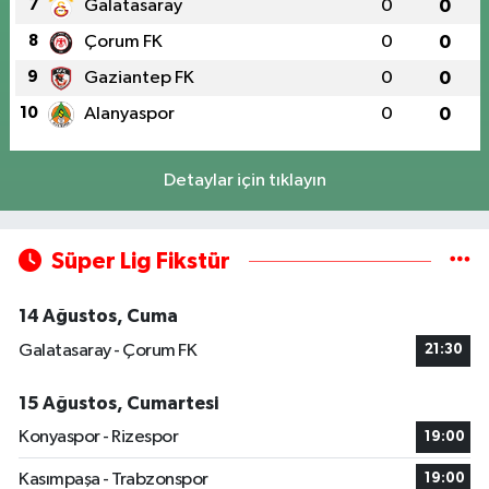
7
Galatasaray
0
0
8
Çorum FK
0
0
9
Gaziantep FK
0
0
10
Alanyaspor
0
0
Detaylar için tıklayın
Süper Lig Fikstür
14 Ağustos, Cuma
Galatasaray - Çorum FK
21:30
15 Ağustos, Cumartesi
Konyaspor - Rizespor
19:00
Kasımpaşa - Trabzonspor
19:00