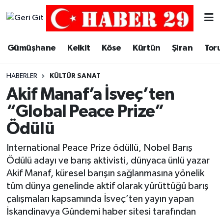
Merkez Hava Durumu
Gümüşhane
Kelkit
Köse
Kürtün
Şiran
Tor
Merkez Trafik Yoğunluk Haritası
HABERLER
KÜLTÜR SANAT
Süper Lig Puan Durumu ve Fikstür
Akif Manaf’a İsveç’ten
“Global Peace Prize”
Tüm Manşetler
Ödülü
Son Dakika Haberleri
International Peace Prize ödüllü, Nobel Barış
Ödülü adayı ve barış aktivisti, dünyaca ünlü yazar
Haber Arşivi
Akif Manaf, küresel barışın sağlanmasına yönelik
tüm dünya genelinde aktif olarak yürüttüğü barış
çalışmaları kapsamında İsveç’ten yayın yapan
İskandinavya Gündemi haber sitesi tarafından