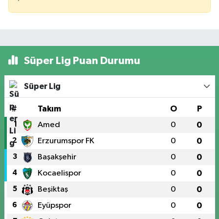
Süper Lig Puan Durumu
Süper Lig
#
Takım
O
P
1
Amed
0
0
2
Erzurumspor FK
0
0
3
Başakşehir
0
0
4
Kocaelispor
0
0
5
Beşiktaş
0
0
6
Eyüpspor
0
0