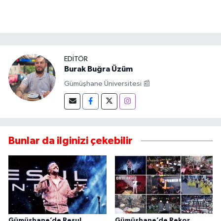
EDITÖR
Burak Buğra Üzüm
Gümüşhane Üniversitesi 📰
Bunlar da ilginizi çekebilir
Gümüşhane’de Resul
Gümüşhane’de Rekor