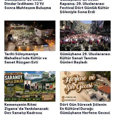
Dindar İzdihamı: 12 Yıl
Kapanış: 29. Uluslararası
Sonra Muhteşem Buluşma
Festival Dört Günlük Kültür
Şöleniyle Sona Erdi
Tarihi Süleymaniye
Gümüşhane 29. Uluslararası
Mahallesi’nde Kültür ve
Kültür Sanat Tanıtım
Sanat Rüzgarı Esti
Günleri Başladı
Kemençenin Ritmi
Dört Gün Sürecek Şölenin
Zigana'da Yankılanacak:
En Kültürel Durağı:
Dev Sanatçı Kadrosu
Gümüşhane Herfene Gecesi