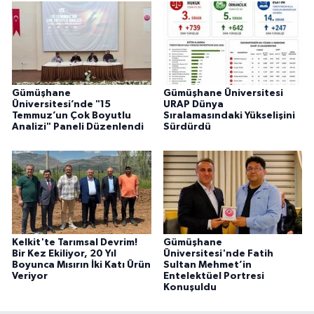
Gümüşhane
Gümüşhane Üniversitesi
Üniversitesi’nde "15
URAP Dünya
Temmuz’un Çok Boyutlu
Sıralamasındaki Yükselişini
Analizi" Paneli Düzenlendi
Sürdürdü
Kelkit'te Tarımsal Devrim!
Gümüşhane
Bir Kez Ekiliyor, 20 Yıl
Üniversitesi'nde Fatih
Boyunca Mısırın İki Katı Ürün
Sultan Mehmet’in
Veriyor
Entelektüel Portresi
Konuşuldu