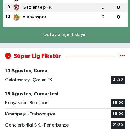
9
Gaziantep FK
0
0
10
Alanyaspor
0
0
Detaylar için tıklayın
Süper Lig Fikstür
14 Ağustos, Cuma
Galatasaray - Çorum FK
21:30
15 Ağustos, Cumartesi
Konyaspor - Rizespor
19:00
Kasımpaşa - Trabzonspor
19:00
Gençlerbirliği S.K. - Fenerbahçe
21:30