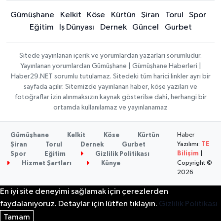
Gümüşhane
Kelkit
Köse
Kürtün
Şiran
Torul
Spor
Eğitim
İş Dünyası
Dernek
Güncel
Gurbet
Sitede yayınlanan içerik ve yorumlardan yazarları sorumludur.
Yayınlanan yorumlardan Gümüşhane | Gümüşhane Haberleri |
Haber29.NET sorumlu tutulamaz. Sitedeki tüm harici linkler ayrı bir
sayfada açılır. Sitemizde yayınlanan haber, köşe yazıları ve
fotoğraflar izin alınmaksızın kaynak gösterilse dahi, herhangi bir
ortamda kullanılamaz ve yayınlanamaz
Haber
Gümüşhane
Kelkit
Köse
Kürtün
Yazılımı:
TE
Şiran
Torul
Dernek
Gurbet
Bilişim
|
Spor
Eğitim
Gizlilik Politikası
Copyright ©
Hizmet Şartları
Künye
2026
En iyi site deneyimi sağlamak için çerezlerden
faydalanıyoruz. Detaylar için lütfen tıklayın.
Gizlilik Politikası
Tamam