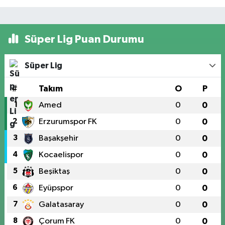
Süper Lig Puan Durumu
Süper Lig
#
Takım
O
P
1
Amed
0
0
2
Erzurumspor FK
0
0
3
Başakşehir
0
0
4
Kocaelispor
0
0
5
Beşiktaş
0
0
6
Eyüpspor
0
0
7
Galatasaray
0
0
8
Çorum FK
0
0