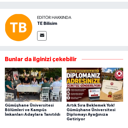
EDITÖR HAKKINDA
TE Bilisim
Bunlar da ilginizi çekebilir
Gümüşhane Üniversitesi
Artık Sıra Beklemek Yok!
Bölümleri ve Kampüs
Gümüşhane Üniversitesi
İmkanları Adaylara Tanıtıldı
Diplomayı Ayağınıza
Getiriyor