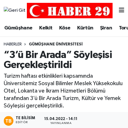
Merkez Hava Durumu
Gümüşhane
Kelkit
Köse
Kürtün
Şiran
Tor
Merkez Trafik Yoğunluk Haritası
HABERLER
GÜMÜŞHANE ÜNIVERSITESI
Süper Lig Puan Durumu ve Fikstür
“3’ü Bir Arada” Söyleşisi
Gerçekleştirildi
Tüm Manşetler
Turizm haftası etkinlikleri kapsamında
Son Dakika Haberleri
Üniversitemiz Sosyal Bilimler Meslek Yüksekokulu
Otel, Lokanta ve İkram Hizmetleri Bölümü
Haber Arşivi
tarafından 3’ü Bir Arada Turizm, Kültür ve Yemek
Söyleşisi gerçekleştirildi.
TE BILISIM
15.04.2022 - 14:11
EDITÖR
YAYINLANMA