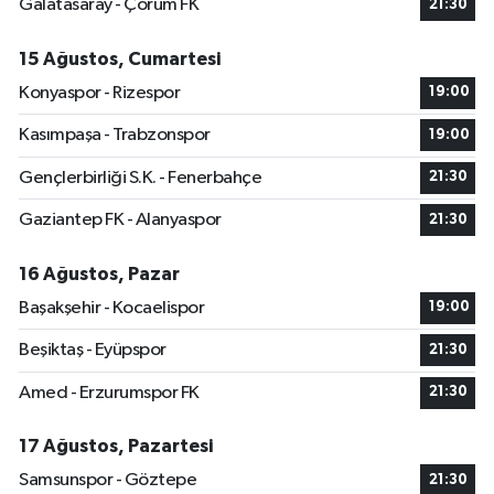
Galatasaray - Çorum FK
21:30
15 Ağustos, Cumartesi
Konyaspor - Rizespor
19:00
Kasımpaşa - Trabzonspor
19:00
Gençlerbirliği S.K. - Fenerbahçe
21:30
Gaziantep FK - Alanyaspor
21:30
16 Ağustos, Pazar
Başakşehir - Kocaelispor
19:00
Beşiktaş - Eyüpspor
21:30
Amed - Erzurumspor FK
21:30
17 Ağustos, Pazartesi
Samsunspor - Göztepe
21:30