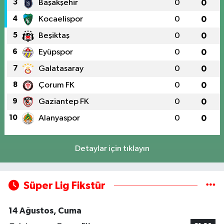
3
Başakşehir
0
0
4
Kocaelispor
0
0
5
Beşiktaş
0
0
6
Eyüpspor
0
0
7
Galatasaray
0
0
8
Çorum FK
0
0
9
Gaziantep FK
0
0
10
Alanyaspor
0
0
Detaylar için tıklayın
Süper Lig Fikstür
14 Ağustos, Cuma