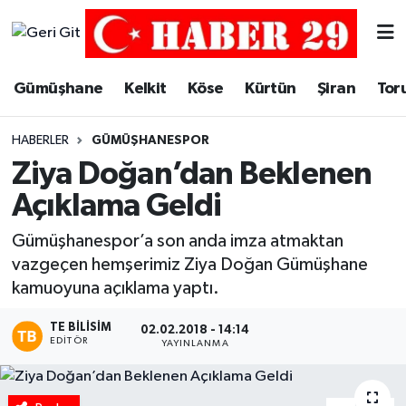
Merkez Hava Durumu
Gümüşhane
Kelkit
Köse
Kürtün
Şiran
Tor
Merkez Trafik Yoğunluk Haritası
HABERLER
GÜMÜŞHANESPOR
Süper Lig Puan Durumu ve Fikstür
Ziya Doğan’dan Beklenen
Açıklama Geldi
Tüm Manşetler
Gümüşhanespor’a son anda imza atmaktan
Son Dakika Haberleri
vazgeçen hemşerimiz Ziya Doğan Gümüşhane
kamuoyuna açıklama yaptı.
Haber Arşivi
TE BILISIM
02.02.2018 - 14:14
EDITÖR
YAYINLANMA