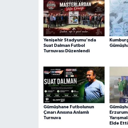
Yenişehir Stadyumu'nda
Kumburg
Suat Dalman Futbol
Gümüşha
Turnuvası Düzenlendi
Gümüşhane Futbolunun
Gümüşha
Çınarı Anısına Anlamlı
Erzurum
Turnuva
Yarışmal
Elde Etti