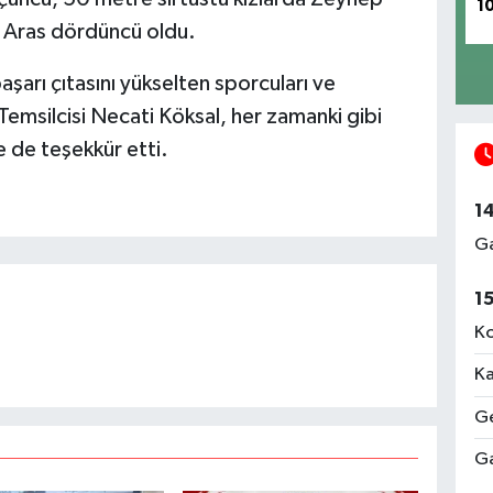
1
 Aras dördüncü oldu.
şarı çıtasını yükselten sporcuları ve
Temsilcisi Necati Köksal, her zamanki gibi
e de teşekkür etti.
1
Ga
1
Ko
Ka
Ge
Ga