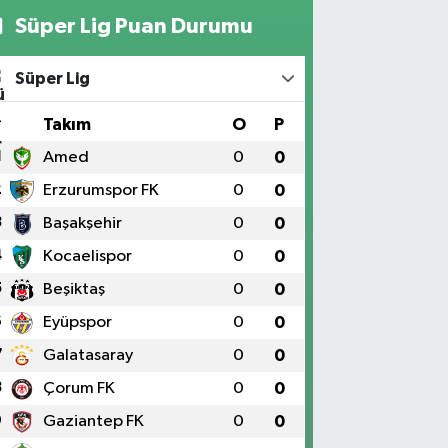
Süper Lig Puan Durumu
Süper Lig
#
Takım
O
P
1
Amed
0
0
2
Erzurumspor FK
0
0
3
Başakşehir
0
0
4
Kocaelispor
0
0
5
Beşiktaş
0
0
6
Eyüpspor
0
0
7
Galatasaray
0
0
8
Çorum FK
0
0
9
Gaziantep FK
0
0