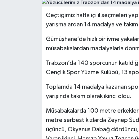
Geçtiğimiz hafta içi il seçmeleri y
yarışmalardan 14 madalya ve takım 
Gümüşhane’de hızlı bir ivme yakala
müsabakalardan madalyalarla dönm
Trabzon’da 140 sporcunun katıldığ
Gençlik Spor Yüzme Kulübü, 13 spor
Toplamda 14 madalya kazanan spor
yarışında takım olarak ikinci oldu.
Müsabakalarda 100 metre erkekler s
metre serbest kızlarda Zeynep Sude
üçüncü, Okyanus Dabağ dördüncü, 5
Varan ikinci, Hamza Yavuz Tezcan ü