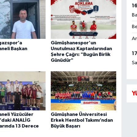
1
Ba
Be
Am
azspor’a
Gümüşhanespor'un
neli Başkan
Unutulmaz Kaptanlarından
1
Şehre Çağrı: "Bugün Birlik
Günüdür"
Sa
Y
neli Yüzücüler
Gümüşhane Üniversitesi
’daki ANALİG
Erkek Hentbol Takımı’ndan
arında 13 Derece
Büyük Başarı