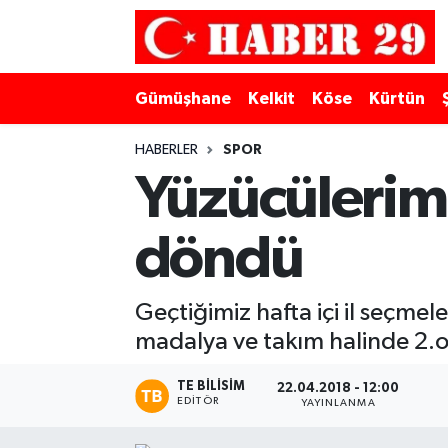
Merkez Hava Durumu
Gümüşhane
Kelkit
Köse
Kürtün
Merkez Trafik Yoğunluk Haritası
HABERLER
SPOR
Süper Lig Puan Durumu ve Fikstür
Yüzücülerimi
Tüm Manşetler
döndü
Son Dakika Haberleri
Geçtiğimiz hafta içi il seçme
Haber Arşivi
madalya ve takım halinde 2.
TE BILISIM
22.04.2018 - 12:00
EDITÖR
YAYINLANMA