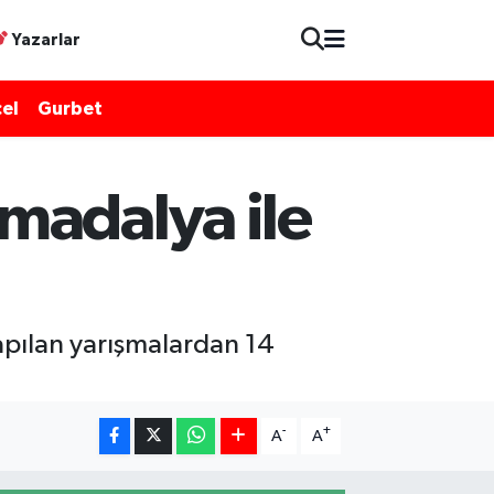
Yazarlar
el
Gurbet
madalya ile
yapılan yarışmalardan 14
-
+
A
A