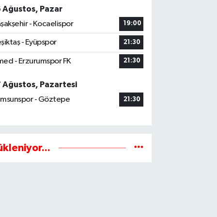
6 Ağustos, Pazar
şakşehir - Kocaelispor
19:00
şiktaş - Eyüpspor
21:30
ed - Erzurumspor FK
21:30
7 Ağustos, Pazartesi
msunspor - Göztepe
21:30
ükleniyor...