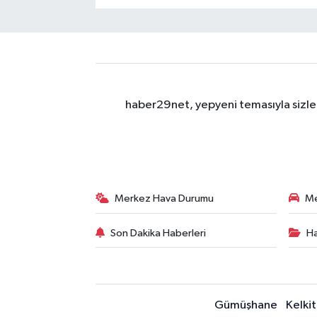
haber29net, yepyeni temasıyla sizler
Merkez Hava Durumu
Me
Son Dakika Haberleri
Ha
Gümüşhane
Kelkit