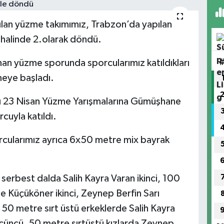
apılan yüzme takımımız, Trabzon’da yapılan
halinde 2.olarak döndü.
nan yüzme sporunda sporcularımız katıldıkları
eye başladı.
ı 23 Nisan Yüzme Yarışmalarına Gümüşhane
cuyla katıldı.
cularımız ayrıca 6x50 metre mix bayrak
erbest dalda Salih Kayra Varan ikinci, 100
 Küçüköner ikinci, Zeynep Berfin Sarı
0 metre sırt üstü erkeklerde Salih Kayra
çüncü, 50 metre sırtüstü kızlarda Zeynep