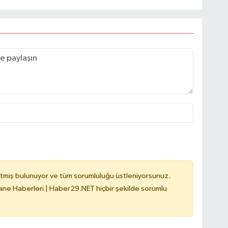
tmiş bulunuyor ve tüm sorumluluğu üstleniyorsunuz.
e Haberleri | Haber29.NET hiçbir şekilde sorumlu