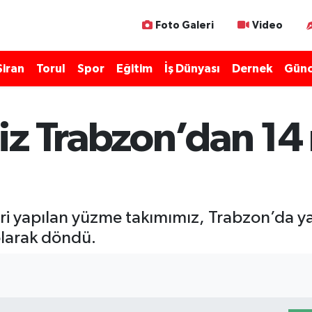
Foto Galeri
Video
Şiran
Torul
Spor
Eğitim
İş Dünyası
Dernek
Günc
z Trabzon’dan 14 
leri yapılan yüzme takımımız, Trabzon’da 
olarak döndü.