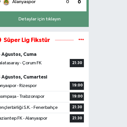
0
Alanyaspor
0
0
Detaylar için tıklayın
Süper Lig Fikstür
4 Ağustos, Cuma
latasaray - Çorum FK
21:30
5 Ağustos, Cumartesi
nyaspor - Rizespor
19:00
sımpaşa - Trabzonspor
19:00
nçlerbirliği S.K. - Fenerbahçe
21:30
ziantep FK - Alanyaspor
21:30