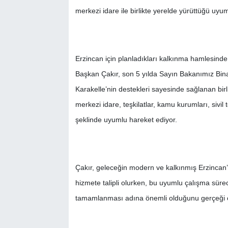
merkezi idare ile birlikte yerelde yürüttüğü uyum
Erzincan için planladıkları kalkınma hamlesinde 
Başkan Çakır, son 5 yılda Sayın Bakanımız Binal
Karakelle’nin destekleri sayesinde sağlanan birl
merkezi idare, teşkilatlar, kamu kurumları, sivil
şeklinde uyumlu hareket ediyor.
Çakır, geleceğin modern ve kalkınmış Erzincan’ı
hizmete talipli olurken, bu uyumlu çalışma sür
tamamlanması adına önemli olduğunu gerçeği or