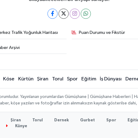
rkez Trafik Yoğunluk Haritası
Puan Durumu ve Fikstür
ber Arşivi
Köse
Kürtün
Şiran
Torul
Spor
Eğitim
İş Dünyası
Dern
ı sorumludur. Yayınlanan yorumlardan Gümüşhane | Gümüşhane Haberleri | H
n haber, köşe yazıları ve fotoğraflar izin alınmaksızın kaynak gösterilse da
Şiran
Torul
Dernek
Gurbet
Spor
Eğit
Künye