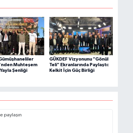
Gümüşhaneliler
GÜKDEF Vizyonunu "Gönül
'nden Muhteşem
Teli" Ekranlarında Paylaştı:
Yayla Şenliği
Kelkit İçin Güç Birliği