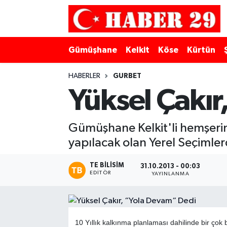
Merkez Hava Durumu
Gümüşhane
Kelkit
Köse
Kürtün
Merkez Trafik Yoğunluk Haritası
HABERLER
GURBET
Süper Lig Puan Durumu ve Fikstür
Yüksel Çakı
Tüm Manşetler
Gümüşhane Kelkit'li hemşerim
yapılacak olan Yerel Seçimler
Son Dakika Haberleri
TE BILISIM
Haber Arşivi
31.10.2013 - 00:03
EDITÖR
YAYINLANMA
10 Yıllık kalkınma planlaması dahilinde bir çok 