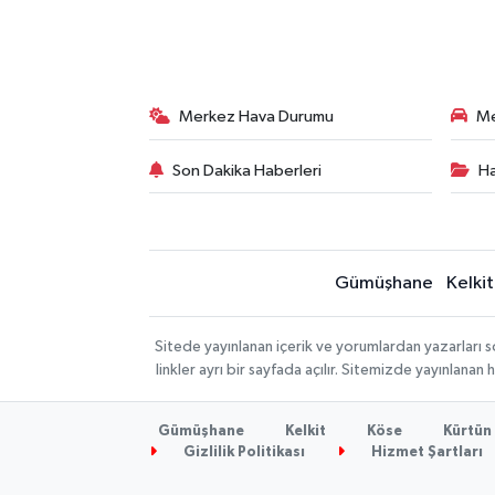
Merkez Hava Durumu
Me
Son Dakika Haberleri
Ha
Gümüşhane
Kelkit
Sitede yayınlanan içerik ve yorumlardan yazarlar
linkler ayrı bir sayfada açılır. Sitemizde yayınlana
Gümüşhane
Kelkit
Köse
Kürtün
Gizlilik Politikası
Hizmet Şartları