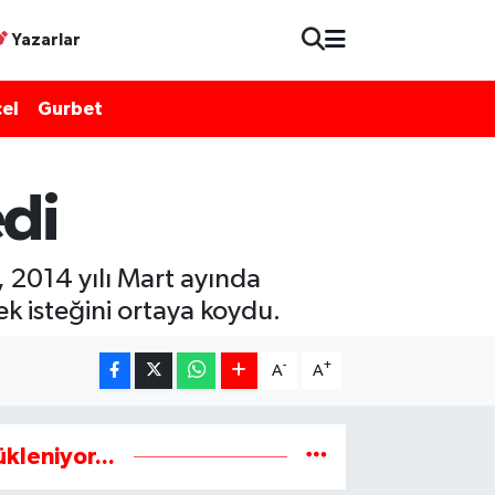
Yazarlar
el
Gurbet
di
 2014 yılı Mart ayında
k isteğini ortaya koydu.
-
+
A
A
ükleniyor...