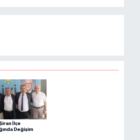
 Şiran İlçe
ığında Değişim