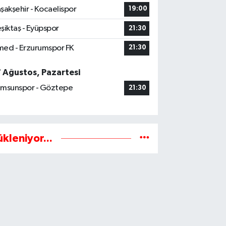
şakşehir - Kocaelispor
19:00
şiktaş - Eyüpspor
21:30
ed - Erzurumspor FK
21:30
7 Ağustos, Pazartesi
msunspor - Göztepe
21:30
ükleniyor...