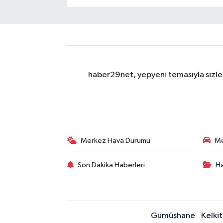
haber29net, yepyeni temasıyla sizler
Merkez Hava Durumu
Me
Son Dakika Haberleri
Ha
Gümüşhane
Kelkit