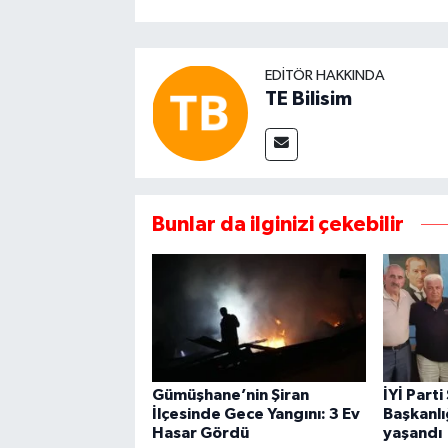
EDITÖR HAKKINDA
TE Bilisim
Bunlar da ilginizi çekebilir
Gümüşhane’nin Şiran
İYİ Parti
İlçesinde Gece Yangını: 3 Ev
Başkanl
Hasar Gördü
yaşandı