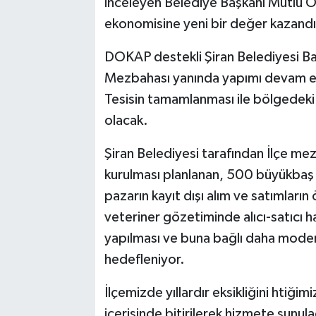
inceleyen Belediye Başkanı Mutlu Öze
ekonomisine yeni bir değer kazand
DOKAP destekli Şiran Belediyesi Baş
Mezbahası yanında yapımı devam ed
Tesisin tamamlanması ile bölgedeki 
olacak.
Şiran Belediyesi tarafından İlçe me
kurulması planlanan, 500 büyükbaş 
pazarın kayıt dışı alım ve satımların
veteriner gözetiminde alıcı-satıcı h
yapılması ve buna bağlı daha moder
hedefleniyor.
İlçemizde yıllardır eksikliğini htiğim
içerisinde bitirilerek hizmete sunul