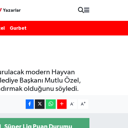
Yazarlar
el
Gurbet
 kurulacak modern Hayvan
elediye Başkanı Mutlu Özel,
zandırmak olduğunu söyledi.
-
+
A
A
Süper Lig Puan Durumu