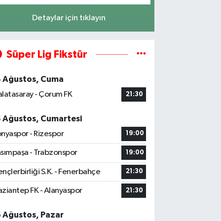
Detaylar için tıklayın
Süper Lig Fikstür
4 Ağustos, Cuma
latasaray - Çorum FK
21:30
5 Ağustos, Cumartesi
nyaspor - Rizespor
19:00
sımpaşa - Trabzonspor
19:00
nçlerbirliği S.K. - Fenerbahçe
21:30
ziantep FK - Alanyaspor
21:30
6 Ağustos, Pazar