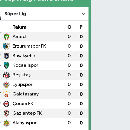
Süper Lig
#
Takım
O
P
1
Amed
0
0
2
Erzurumspor FK
0
0
3
Başakşehir
0
0
4
Kocaelispor
0
0
5
Beşiktaş
0
0
6
Eyüpspor
0
0
7
Galatasaray
0
0
8
Çorum FK
0
0
9
Gaziantep FK
0
0
0
Alanyaspor
0
0