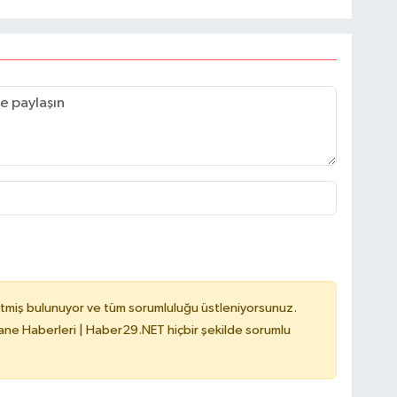
tmiş bulunuyor ve tüm sorumluluğu üstleniyorsunuz.
e Haberleri | Haber29.NET hiçbir şekilde sorumlu