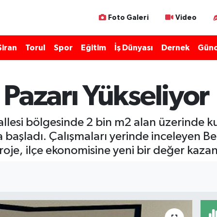
Foto Galeri
Video
Şiran
Torul
Spor
Eğitim
İş Dünyası
Dernek
Günc
Pazarı Yükseliyor
allesi bölgesinde 2 bin m2 alan üzerinde
 başladı. Çalışmaları yerinde inceleyen B
 proje, ilçe ekonomisine yeni bir değer ka