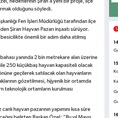
l, hedeflerinin Şiran’a yeni bir proje, ilçe
ırmak olduğunu söyledi.
kanlığı Fen İşleri Müdürlüğü tarafından ilçe
en Şiran Hayvan Pazarı inşaatı sürüyor.
besicilikte önemli bir adım daha atılmış
1
Ga
zbahası yanında 2 bin metrekare alan üzerine
1
ile 250 küçükbaş hayvan kapasiteli olacak
Ko
 önüne geçilerek satılacak olan hayvanların
aklarının gözetilmesi, hijyenik bir ortamda
Ka
n teknolojik ortamların kurulması
Ge
Ga
iz canlı hayvan pazarının yapımını kısa süre
1
acağını belirten Başkan Özel; “Bu yıl Mayıs