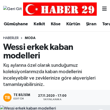
Merkez Hava Durumu
Gümüşhane
Kelkit
Köse
Kürtün
Şiran
Tor
Merkez Trafik Yoğunluk Haritası
HABERLER
MODA
Süper Lig Puan Durumu ve Fikstür
Wessi erkek kaban
modelleri
Tüm Manşetler
Kış aylarına özel olarak sunduğumuz
Son Dakika Haberleri
koleksiyonlarımızda kaban modellerini
inceleyebilir ve zevklerinize göre alışverişleri
Haber Arşivi
tamamlayabilirsiniz.
TE BILISIM
27.11.2020 - 17:00
EDITÖR
YAYINLANMA