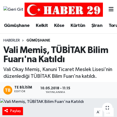
Merkez Hava Durumu
Gümüşhane
Kelkit
Köse
Kürtün
Şiran
Tor
Merkez Trafik Yoğunluk Haritası
HABERLER
GÜMÜŞHANE
Süper Lig Puan Durumu ve Fikstür
Vali Memiş, TÜBİTAK Bilim
Fuarı'na Katıldı
Tüm Manşetler
Vali Okay Memiş, Kanuni Ticaret Meslek Lisesi'nin
Son Dakika Haberleri
düzenlediği TÜBİTAK Bilim Fuarı'na katıldı.
Haber Arşivi
TE BILISIM
10.05.2018 - 11:15
EDITÖR
YAYINLANMA
Paylaş
-
+
A
A