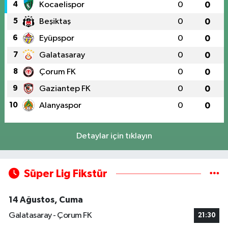
4
Kocaelispor
0
0
5
Beşiktaş
0
0
6
Eyüpspor
0
0
7
Galatasaray
0
0
8
Çorum FK
0
0
9
Gaziantep FK
0
0
10
Alanyaspor
0
0
Detaylar için tıklayın
Süper Lig Fikstür
14 Ağustos, Cuma
Galatasaray - Çorum FK
21:30