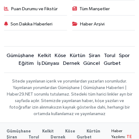
Puan Durumu ve Fikstür
Tüm Manşetler
Son Dakika Haberleri
Haber Arşivi
Gümüşhane
Kelkit
Köse
Kürtün
Şiran
Torul
Spor
Eğitim
İş Dünyası
Dernek
Güncel
Gurbet
Sitede yayınlanan içerik ve yorumlardan yazarları sorumludur.
Yayınlanan yorumlardan Gümüşhane | Gümüşhane Haberleri |
Haber29.NET sorumlu tutulamaz. Sitedeki tüm harici linkler ayrı bir
sayfada açılır. Sitemizde yayınlanan haber, köşe yazıları ve
fotoğraflar izin alınmaksızın kaynak gösterilse dahi, herhangi bir
ortamda kullanılamaz ve yayınlanamaz
Haber
Gümüşhane
Kelkit
Köse
Kürtün
Yazılımı:
TE
Şiran
Torul
Dernek
Gurbet