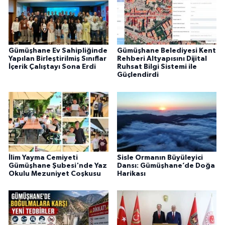
Gümüşhane Ev Sahipliğinde
Gümüşhane Belediyesi Kent
Yapılan Birleştirilmiş Sınıflar
Rehberi Altyapısını Dijital
İçerik Çalıştayı Sona Erdi
Ruhsat Bilgi Sistemi ile
Güçlendirdi
İlim Yayma Cemiyeti
Sisle Ormanın Büyüleyici
Gümüşhane Şubesi'nde Yaz
Dansı: Gümüşhane’de Doğa
Okulu Mezuniyet Coşkusu
Harikası