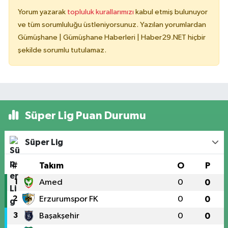
Yorum yazarak
topluluk kurallarımızı
kabul etmiş bulunuyor
ve tüm sorumluluğu üstleniyorsunuz. Yazılan yorumlardan
Gümüşhane | Gümüşhane Haberleri | Haber29.NET hiçbir
şekilde sorumlu tutulamaz.
Süper Lig Puan Durumu
Süper Lig
#
Takım
O
P
1
Amed
0
0
2
Erzurumspor FK
0
0
3
Başakşehir
0
0