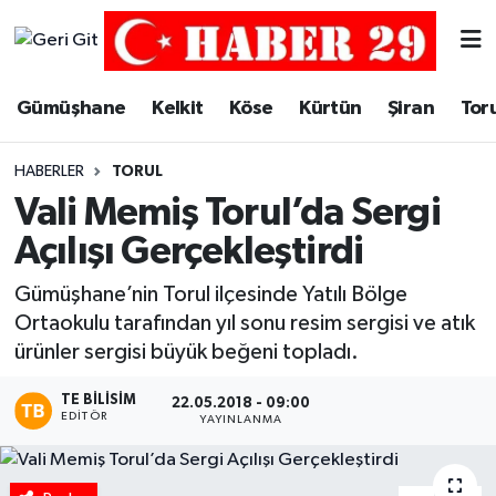
Merkez Hava Durumu
Gümüşhane
Kelkit
Köse
Kürtün
Şiran
Tor
Merkez Trafik Yoğunluk Haritası
HABERLER
TORUL
Süper Lig Puan Durumu ve Fikstür
Vali Memiş Torul’da Sergi
Açılışı Gerçekleştirdi
Tüm Manşetler
Gümüşhane’nin Torul ilçesinde Yatılı Bölge
Son Dakika Haberleri
Ortaokulu tarafından yıl sonu resim sergisi ve atık
ürünler sergisi büyük beğeni topladı.
Haber Arşivi
TE BILISIM
22.05.2018 - 09:00
EDITÖR
YAYINLANMA