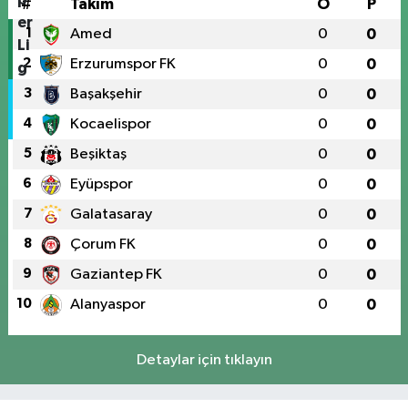
#
Takım
O
P
1
Amed
0
0
2
Erzurumspor FK
0
0
3
Başakşehir
0
0
4
Kocaelispor
0
0
5
Beşiktaş
0
0
6
Eyüpspor
0
0
7
Galatasaray
0
0
8
Çorum FK
0
0
9
Gaziantep FK
0
0
10
Alanyaspor
0
0
Detaylar için tıklayın