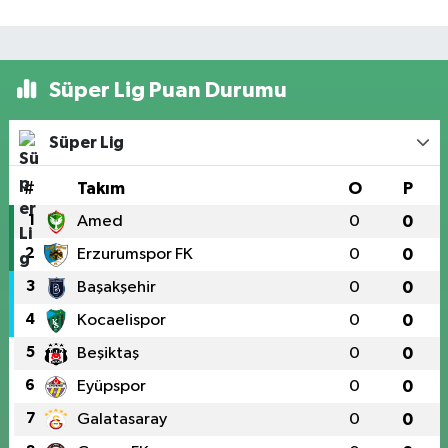
Süper Lig Puan Durumu
Süper Lig
#
Takım
O
P
1
Amed
0
0
2
Erzurumspor FK
0
0
3
Başakşehir
0
0
4
Kocaelispor
0
0
5
Beşiktaş
0
0
6
Eyüpspor
0
0
7
Galatasaray
0
0