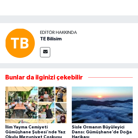
EDITÖR HAKKINDA
TE Bilisim
Bunlar da ilginizi çekebilir
İlim Yayma Cemiyeti
Sisle Ormanın Büyüleyici
Gümüşhane Şubesi'nde Yaz
Dansı: Gümüşhane’de Doğa
Okulu Mezuniyet Coşkusu
Harikası