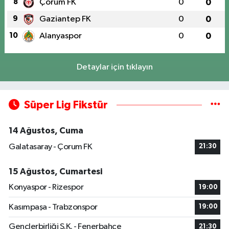
8
Çorum FK
0
0
9
Gaziantep FK
0
0
10
Alanyaspor
0
0
Detaylar için tıklayın
Süper Lig Fikstür
14 Ağustos, Cuma
Galatasaray - Çorum FK
21:30
15 Ağustos, Cumartesi
Konyaspor - Rizespor
19:00
Kasımpaşa - Trabzonspor
19:00
Gençlerbirliği S.K. - Fenerbahçe
21:30