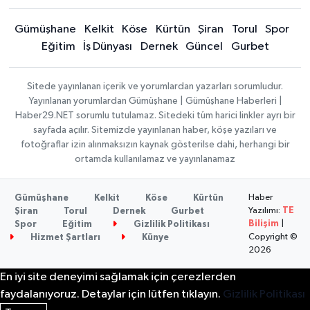
Gümüşhane
Kelkit
Köse
Kürtün
Şiran
Torul
Spor
Eğitim
İş Dünyası
Dernek
Güncel
Gurbet
Sitede yayınlanan içerik ve yorumlardan yazarları sorumludur.
Yayınlanan yorumlardan Gümüşhane | Gümüşhane Haberleri |
Haber29.NET sorumlu tutulamaz. Sitedeki tüm harici linkler ayrı bir
sayfada açılır. Sitemizde yayınlanan haber, köşe yazıları ve
fotoğraflar izin alınmaksızın kaynak gösterilse dahi, herhangi bir
ortamda kullanılamaz ve yayınlanamaz
Haber
Gümüşhane
Kelkit
Köse
Kürtün
Yazılımı:
TE
Şiran
Torul
Dernek
Gurbet
Bilişim
|
Spor
Eğitim
Gizlilik Politikası
Copyright ©
Hizmet Şartları
Künye
2026
En iyi site deneyimi sağlamak için çerezlerden
faydalanıyoruz. Detaylar için lütfen tıklayın.
Gizlilik Politikası