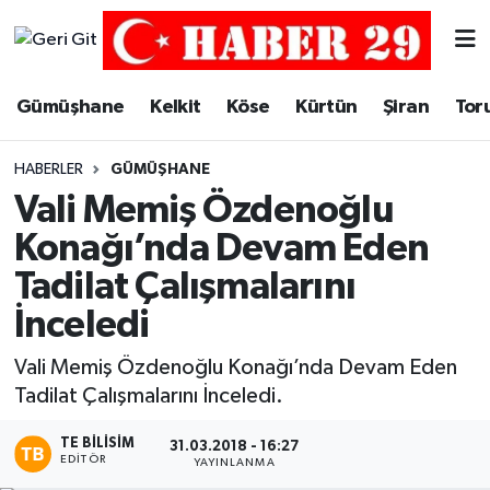
Merkez Hava Durumu
Gümüşhane
Kelkit
Köse
Kürtün
Şiran
Tor
Merkez Trafik Yoğunluk Haritası
HABERLER
GÜMÜŞHANE
Süper Lig Puan Durumu ve Fikstür
Vali Memiş Özdenoğlu
Konağı’nda Devam Eden
Tüm Manşetler
Tadilat Çalışmalarını
Son Dakika Haberleri
İnceledi
Haber Arşivi
Vali Memiş Özdenoğlu Konağı’nda Devam Eden
Tadilat Çalışmalarını İnceledi.
TE BILISIM
31.03.2018 - 16:27
EDITÖR
YAYINLANMA