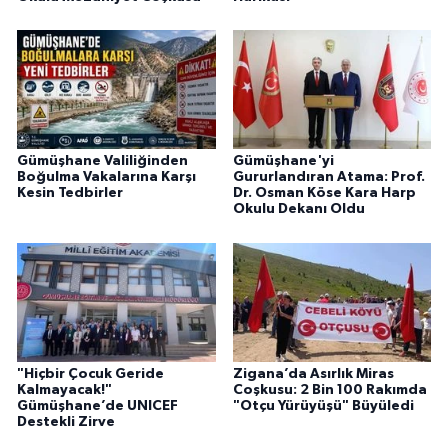
Gümüşhane Valiliğinden
Gümüşhane'yi
Boğulma Vakalarına Karşı
Gururlandıran Atama: Prof.
Kesin Tedbirler
Dr. Osman Köse Kara Harp
Okulu Dekanı Oldu
"Hiçbir Çocuk Geride
Zigana’da Asırlık Miras
Kalmayacak!"
Coşkusu: 2 Bin 100 Rakımda
Gümüşhane’de UNICEF
"Otçu Yürüyüşü" Büyüledi
Destekli Zirve