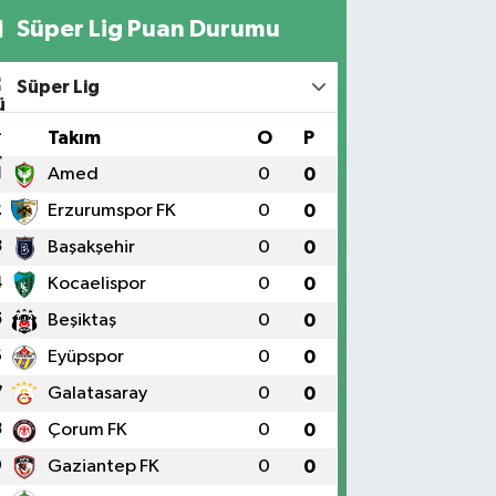
Süper Lig Puan Durumu
Süper Lig
#
Takım
O
P
1
Amed
0
0
2
Erzurumspor FK
0
0
3
Başakşehir
0
0
4
Kocaelispor
0
0
5
Beşiktaş
0
0
6
Eyüpspor
0
0
7
Galatasaray
0
0
8
Çorum FK
0
0
9
Gaziantep FK
0
0