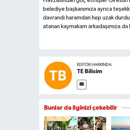
Havzasından göç etmişler Giresun 
belediye başkanımıza ayrıca teşekkü
davrandı haramdan hep uzak durdu. 
atanan kaymakam arkadaşımıza da hay
EDITÖR HAKKINDA
TE Bilisim
Bunlar da ilginizi çekebilir