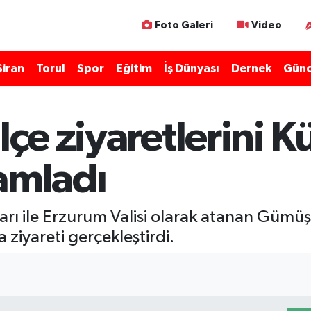
Foto Galeri
Video
Şiran
Torul
Spor
Eğitim
İş Dünyası
Dernek
Günc
lçe ziyaretlerini K
amladı
ı ile Erzurum Valisi olarak atanan Gümüş
 ziyareti gerçekleştirdi.