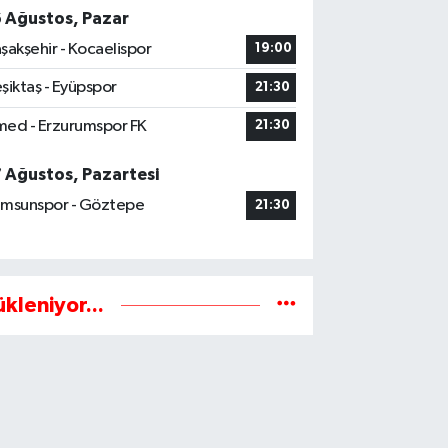
6 Ağustos, Pazar
şakşehir - Kocaelispor
19:00
şiktaş - Eyüpspor
21:30
ed - Erzurumspor FK
21:30
7 Ağustos, Pazartesi
msunspor - Göztepe
21:30
ükleniyor...