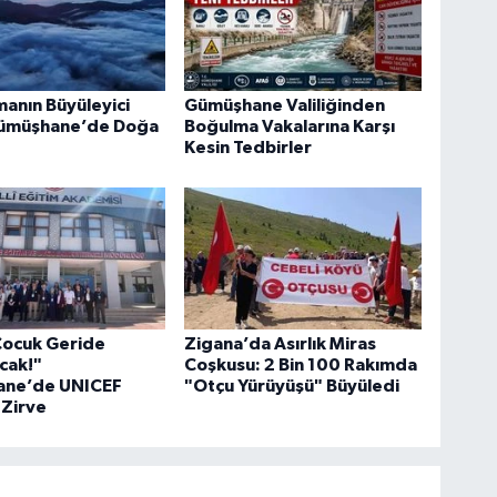
manın Büyüleyici
Gümüşhane Valiliğinden
Gümüşhane’de Doğa
Boğulma Vakalarına Karşı
Kesin Tedbirler
Çocuk Geride
Zigana’da Asırlık Miras
cak!"
Coşkusu: 2 Bin 100 Rakımda
ne’de UNICEF
"Otçu Yürüyüşü" Büyüledi
 Zirve