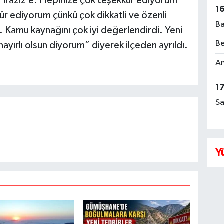
Piraziz’e. Hepinize çok teşekkür ediyorum
1
r ediyorum çünkü çok dikkatli ve özenli
Ba
Kamu kaynağını çok iyi değerlendirdi. Yeni
Be
ırlı olsun diyorum” diyerek ilçeden ayrıldı.
Am
1
Sa
Y