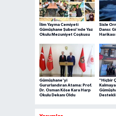
İlim Yayma Cemiyeti
Sisle Or
Gümüşhane Şubesi'nde Yaz
Dansı: 
Okulu Mezuniyet Coşkusu
Harikası
Gümüşhane'yi
"Hiçbir 
Gururlandıran Atama: Prof.
Kalmaya
Dr. Osman Köse Kara Harp
Gümüşha
Okulu Dekanı Oldu
Destekli