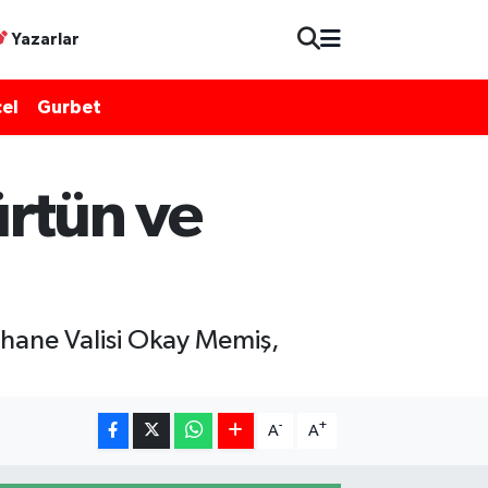
Yazarlar
el
Gurbet
ürtün ve
hane Valisi Okay Memiş,
-
+
A
A