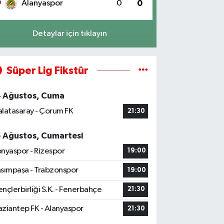
0
Alanyaspor
0
0
Detaylar için tıklayın
Süper Lig Fikstür
4 Ağustos, Cuma
latasaray - Çorum FK
21:30
5 Ağustos, Cumartesi
nyaspor - Rizespor
19:00
sımpaşa - Trabzonspor
19:00
nçlerbirliği S.K. - Fenerbahçe
21:30
ziantep FK - Alanyaspor
21:30