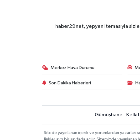
haber29net, yepyeni temasıyla sizler
Merkez Hava Durumu
Me
Son Dakika Haberleri
Ha
Gümüşhane
Kelkit
Sitede yayınlanan içerik ve yorumlardan yazarlar
linkler ayrı bir sayfada açılır. Sitemizde yayınlana