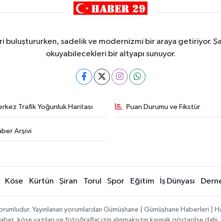
i buluştururken, sadelik ve modernizmi bir araya getiriyor. Şa
okuyabilecekleri bir altyapı sunuyor.
rkez Trafik Yoğunluk Haritası
Puan Durumu ve Fikstür
ber Arşivi
Köse
Kürtün
Şiran
Torul
Spor
Eğitim
İş Dünyası
Dern
ı sorumludur. Yayınlanan yorumlardan Gümüşhane | Gümüşhane Haberleri | H
n haber, köşe yazıları ve fotoğraflar izin alınmaksızın kaynak gösterilse da