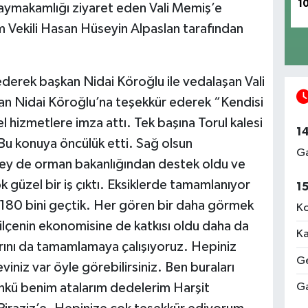
1
Kaymakamlığı ziyaret eden Vali Memiş’e
Vekili Hasan Hüseyin Alpaslan tarafından
 ederek başkan Nidai Köroğlu ile vedalaşan Vali
n Nidai Köroğlu’na teşekkür ederek “Kendisi
l hizmetlere imza attı. Tek başına Torul kalesi
1
 Bu konuya öncülük etti. Sağ olsun
Ga
 Bey de orman bakanlığından destek oldu ve
 güzel bir iş çıktı. Eksiklerde tamamlanıyor
1
k 180 bini geçtik. Her gören bir daha görmek
Ko
 ilçenin ekonomisine de katkısı oldu daha da
Ka
arını da tamamlamaya çalışıyoruz. Hepiniz
Ge
eviniz var öyle görebilirsiniz. Ben buraları
kü benim atalarım dedelerim Harşit
Ga