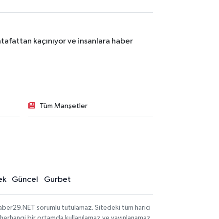
tafattan kaçınıyor ve insanlara haber
Tüm Manşetler
ek
Güncel
Gurbet
aber29.NET sorumlu tutulamaz. Sitedeki tüm harici
hi, herhangi bir ortamda kullanılamaz ve yayınlanamaz