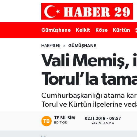
Merkez Hava Durumu
Gümüşhane
Kelkit
Köse
Kürtün
Merkez Trafik Yoğunluk Haritası
HABERLER
GÜMÜŞHANE
Süper Lig Puan Durumu ve Fikstür
Vali Memiş, i
Tüm Manşetler
Torul’la tam
Son Dakika Haberleri
Cumhurbaşkanlığı atama karar
Haber Arşivi
Torul ve Kürtün ilçelerine veda
TE BILISIM
02.11.2018 - 08:57
EDITÖR
YAYINLANMA