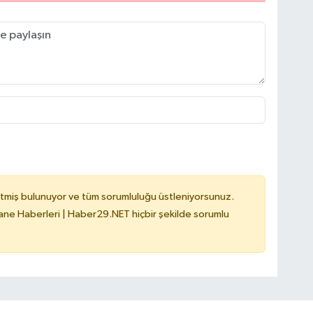
tmiş bulunuyor ve tüm sorumluluğu üstleniyorsunuz.
e Haberleri | Haber29.NET hiçbir şekilde sorumlu