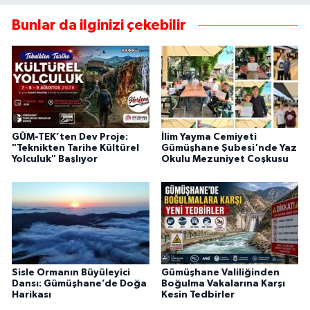
Bunlar da ilginizi çekebilir
GÜM-TEK’ten Dev Proje:
İlim Yayma Cemiyeti
"Teknikten Tarihe Kültürel
Gümüşhane Şubesi'nde Yaz
Yolculuk" Başlıyor
Okulu Mezuniyet Coşkusu
Sisle Ormanın Büyüleyici
Gümüşhane Valiliğinden
Dansı: Gümüşhane’de Doğa
Boğulma Vakalarına Karşı
Harikası
Kesin Tedbirler