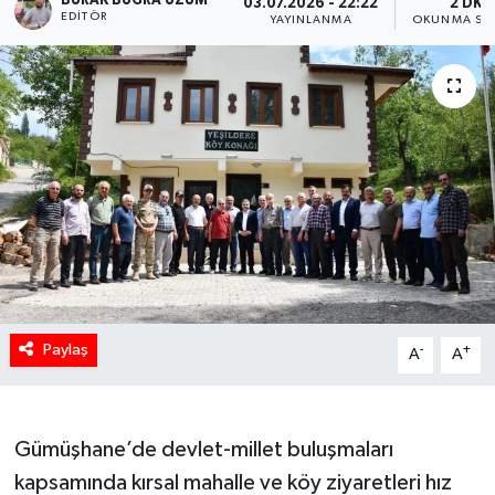
BURAK BUĞRA ÜZÜM
03.07.2026 - 22:22
2 DK
EDITÖR
YAYINLANMA
OKUNMA SÜR
Paylaş
-
+
A
A
Gümüşhane’de devlet-millet buluşmaları
kapsamında kırsal mahalle ve köy ziyaretleri hız