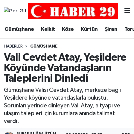
Merkez Hava Durumu
Gümüşhane
Kelkit
Köse
Kürtün
Şiran
Tor
Merkez Trafik Yoğunluk Haritası
HABERLER
GÜMÜŞHANE
Süper Lig Puan Durumu ve Fikstür
Vali Cevdet Atay, Yeşildere
Köyünde Vatandaşların
Tüm Manşetler
Taleplerini Dinledi
Son Dakika Haberleri
Gümüşhane Valisi Cevdet Atay, merkeze bağlı
Yeşildere köyünde vatandaşlarla buluştu.
Haber Arşivi
Sorunları yerinde dinleyen Vali Atay, altyapı ve
ulaşım talepleri için kurumlara anında talimat
verdi.