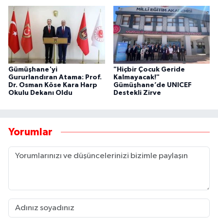
Gümüşhane'yi
"Hiçbir Çocuk Geride
Gururlandıran Atama: Prof.
Kalmayacak!"
Dr. Osman Köse Kara Harp
Gümüşhane’de UNICEF
Okulu Dekanı Oldu
Destekli Zirve
Yorumlar