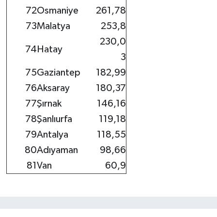
72
Osmaniye
261,78
73
Malatya
253,8
230,0
74
Hatay
3
75
Gaziantep
182,99
76
Aksaray
180,37
77
Şırnak
146,16
78
Şanlıurfa
119,18
79
Antalya
118,55
80
Adıyaman
98,66
81
Van
60,9