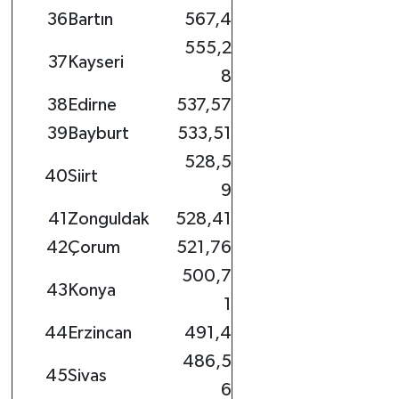
36
Bartın
567,4
555,2
37
Kayseri
8
38
Edirne
537,57
39
Bayburt
533,51
528,5
40
Siirt
9
41
Zonguldak
528,41
42
Çorum
521,76
500,7
43
Konya
1
44
Erzincan
491,4
486,5
45
Sivas
6