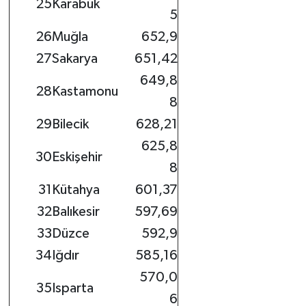
25
Karabük
5
26
Muğla
652,9
27
Sakarya
651,42
649,8
28
Kastamonu
8
29
Bilecik
628,21
625,8
30
Eskişehir
8
31
Kütahya
601,37
32
Balıkesir
597,69
33
Düzce
592,9
34
Iğdır
585,16
570,0
35
Isparta
6