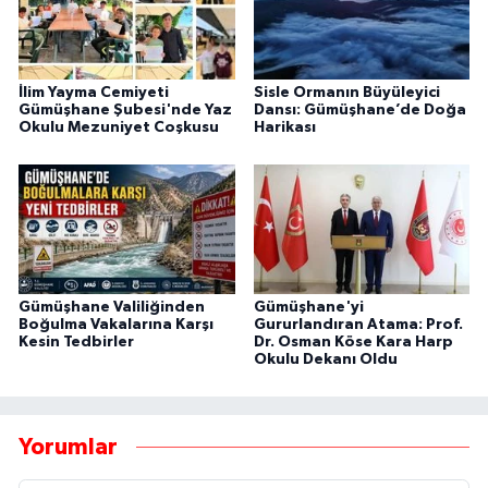
İlim Yayma Cemiyeti
Sisle Ormanın Büyüleyici
Gümüşhane Şubesi'nde Yaz
Dansı: Gümüşhane’de Doğa
Okulu Mezuniyet Coşkusu
Harikası
Gümüşhane Valiliğinden
Gümüşhane'yi
Boğulma Vakalarına Karşı
Gururlandıran Atama: Prof.
Kesin Tedbirler
Dr. Osman Köse Kara Harp
Okulu Dekanı Oldu
Yorumlar