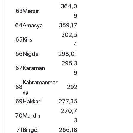
364,0
63
Mersin
9
64
Amasya
359,17
302,5
65
Kilis
4
66
Niğde
298,01
295,3
67
Karaman
9
Kahramanmar
68
292
aş
69
Hakkari
277,35
270,7
70
Mardin
3
71
Bingöl
266,18