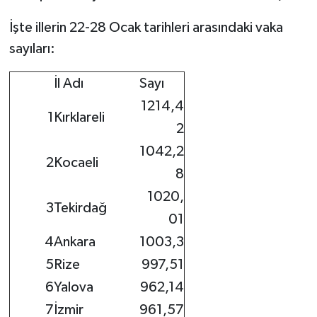
İşte illerin 22-28 Ocak tarihleri arasındaki vaka
sayıları:
İl Adı
Sayı
1214,4
1
Kırklareli
2
1042,2
2
Kocaeli
8
1020,
3
Tekirdağ
01
4
Ankara
1003,3
5
Rize
997,51
6
Yalova
962,14
7
İzmir
961,57