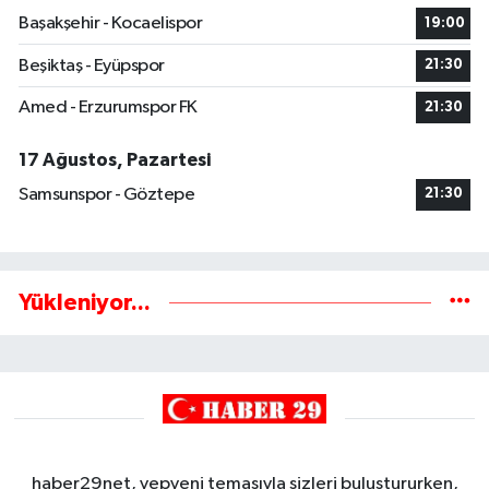
Başakşehir - Kocaelispor
19:00
Beşiktaş - Eyüpspor
21:30
Amed - Erzurumspor FK
21:30
17 Ağustos, Pazartesi
Samsunspor - Göztepe
21:30
Yükleniyor...
haber29net, yepyeni temasıyla sizleri buluştururken,