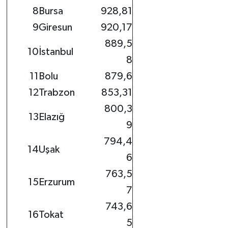
8
Bursa
928,81
9
Giresun
920,17
889,5
10
İstanbul
8
11
Bolu
879,6
12
Trabzon
853,31
800,3
13
Elazığ
9
794,4
14
Uşak
6
763,5
15
Erzurum
7
743,6
16
Tokat
5