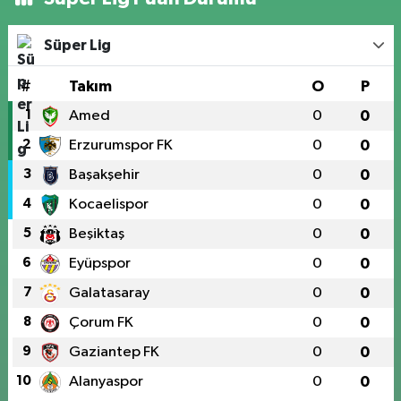
Süper Lig
#
Takım
O
P
1
Amed
0
0
2
Erzurumspor FK
0
0
3
Başakşehir
0
0
4
Kocaelispor
0
0
5
Beşiktaş
0
0
6
Eyüpspor
0
0
7
Galatasaray
0
0
8
Çorum FK
0
0
9
Gaziantep FK
0
0
10
Alanyaspor
0
0