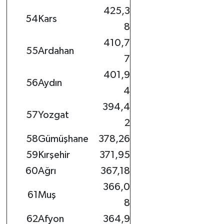
425,3
54
Kars
8
410,7
55
Ardahan
7
401,9
56
Aydın
4
394,4
57
Yozgat
2
58
Gümüşhane
378,26
59
Kırşehir
371,95
60
Ağrı
367,18
366,0
61
Muş
8
62
Afyon
364,9