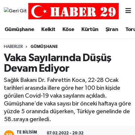
Merkez Hava Durumu
Gümüşhane
Kelkit
Köse
Kürtün
Şiran
Tor
Merkez Trafik Yoğunluk Haritası
HABERLER
GÜMÜŞHANE
Süper Lig Puan Durumu ve Fikstür
Vaka Sayılarında Düşüş
Devam Ediyor
Tüm Manşetler
Sağlık Bakanı Dr. Fahrettin Koca, 22-28 Ocak
Son Dakika Haberleri
tarihleri arasında illere göre her 100 bin kişide
görülen Covid-19 vaka sayılarını açıkladı.
Haber Arşivi
Gümüşhane’de vaka sayısı bir önceki haftaya göre
yüzde 5 oranında düşerken, Türkiye genelinde de
58.sıraya geriledi.
TE BILISIM
07.02.2022 - 20:32