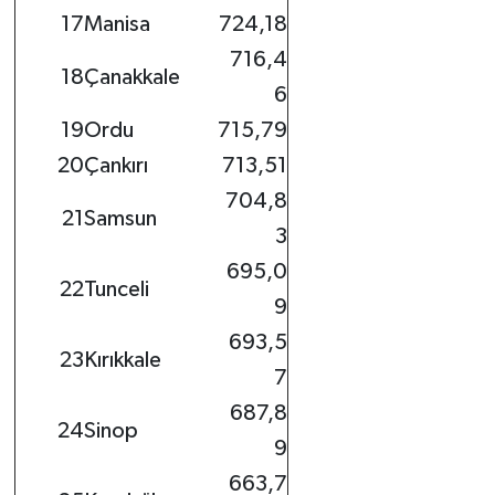
17
Manisa
724,18
716,4
18
Çanakkale
6
19
Ordu
715,79
20
Çankırı
713,51
704,8
21
Samsun
3
695,0
22
Tunceli
9
693,5
23
Kırıkkale
7
687,8
24
Sinop
9
663,7