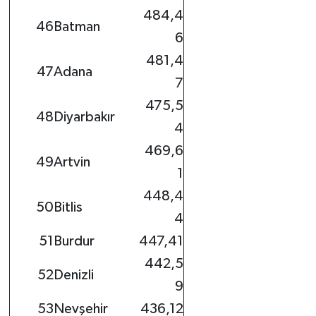
484,4
46
Batman
6
481,4
47
Adana
7
475,5
48
Diyarbakır
4
469,6
49
Artvin
1
448,4
50
Bitlis
4
51
Burdur
447,41
442,5
52
Denizli
9
53
Nevşehir
436,12