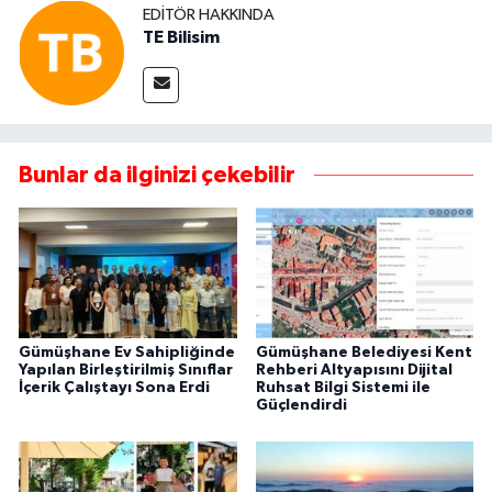
EDITÖR HAKKINDA
TE Bilisim
Bunlar da ilginizi çekebilir
Gümüşhane Ev Sahipliğinde
Gümüşhane Belediyesi Kent
Yapılan Birleştirilmiş Sınıflar
Rehberi Altyapısını Dijital
İçerik Çalıştayı Sona Erdi
Ruhsat Bilgi Sistemi ile
Güçlendirdi