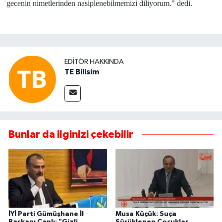
gecenin nimetlerinden nasiplenebilmemizi diliyorum." dedi.
EDITÖR HAKKINDA
TE Bilisim
Bunlar da ilginizi çekebilir
İYİ Parti Gümüşhane İl
Musa Küçük: Suça