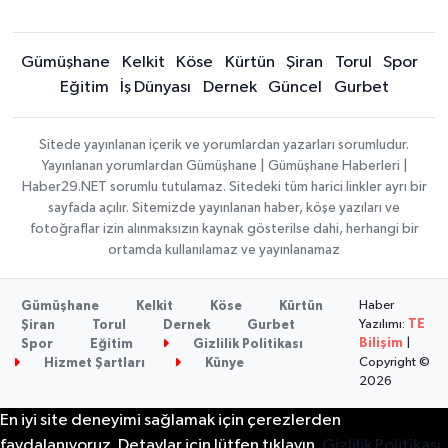
Gümüşhane
Kelkit
Köse
Kürtün
Şiran
Torul
Spor
Eğitim
İş Dünyası
Dernek
Güncel
Gurbet
Sitede yayınlanan içerik ve yorumlardan yazarları sorumludur.
Yayınlanan yorumlardan Gümüşhane | Gümüşhane Haberleri |
Haber29.NET sorumlu tutulamaz. Sitedeki tüm harici linkler ayrı bir
sayfada açılır. Sitemizde yayınlanan haber, köşe yazıları ve
fotoğraflar izin alınmaksızın kaynak gösterilse dahi, herhangi bir
ortamda kullanılamaz ve yayınlanamaz
Haber
Gümüşhane
Kelkit
Köse
Kürtün
Yazılımı:
TE
Şiran
Torul
Dernek
Gurbet
Bilişim
|
Spor
Eğitim
Gizlilik Politikası
Copyright ©
Hizmet Şartları
Künye
2026
En iyi site deneyimi sağlamak için çerezlerden
faydalanıyoruz. Detaylar için lütfen tıklayın.
Gizlilik Politikası