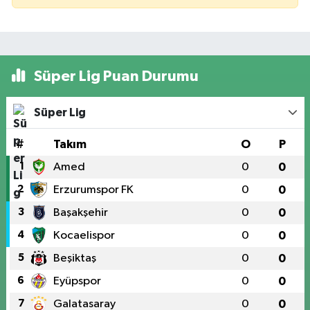
Süper Lig Puan Durumu
Süper Lig
#
Takım
O
P
1
Amed
0
0
2
Erzurumspor FK
0
0
3
Başakşehir
0
0
4
Kocaelispor
0
0
5
Beşiktaş
0
0
6
Eyüpspor
0
0
7
Galatasaray
0
0