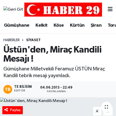
Merkez Hava Durumu
Gümüşhane
Kelkit
Köse
Kürtün
Şiran
Tor
Merkez Trafik Yoğunluk Haritası
HABERLER
SIYASET
Süper Lig Puan Durumu ve Fikstür
Üstün'den, Miraç Kandili
Mesajı !
Tüm Manşetler
Gümüşhane Milletvekili Feramuz ÜSTÜN Miraç
Son Dakika Haberleri
Kandili tebrik mesajı yayımladı.
Haber Arşivi
TE BILISIM
04.06.2013 - 22:49
EDITÖR
YAYINLANMA
Paylaş
-
+
A
A