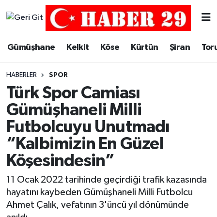
Merkez Hava Durumu
Gümüşhane
Kelkit
Köse
Kürtün
Şiran
Tor
Merkez Trafik Yoğunluk Haritası
HABERLER
SPOR
Süper Lig Puan Durumu ve Fikstür
Türk Spor Camiası
Gümüşhaneli Milli
Tüm Manşetler
Futbolcuyu Unutmadı
Son Dakika Haberleri
“Kalbimizin En Güzel
Köşesindesin”
Haber Arşivi
11 Ocak 2022 tarihinde geçirdiği trafik kazasında
hayatını kaybeden Gümüşhaneli Milli Futbolcu
Ahmet Çalık, vefatının 3'üncü yıl dönümünde