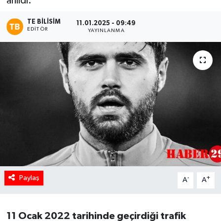
anıldı.
TE BILISIM
11.01.2025 - 09:49
EDITÖR
YAYINLANMA
Paylaş
-
+
A
A
11 Ocak 2022 tarihinde geçirdiği trafik