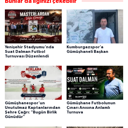
Bunlar da ilginizi çekebilir
Yenişehir Stadyumu'nda
Kumburgazspor’a
Suat Dalman Futbol
Gümüşhaneli Başkan
Turnuvası Düzenlendi
Gümüşhanespor'un
Gümüşhane Futbolunun
Unutulmaz Kaptanlarından
Çınarı Anısına Anlamlı
Şehre Çağrı: "Bugün Birlik
Turnuva
Günüdür"