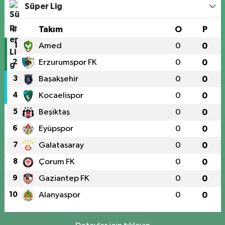
Süper Lig
#
Takım
O
P
1
Amed
0
0
2
Erzurumspor FK
0
0
3
Başakşehir
0
0
4
Kocaelispor
0
0
5
Beşiktaş
0
0
6
Eyüpspor
0
0
7
Galatasaray
0
0
8
Çorum FK
0
0
9
Gaziantep FK
0
0
10
Alanyaspor
0
0