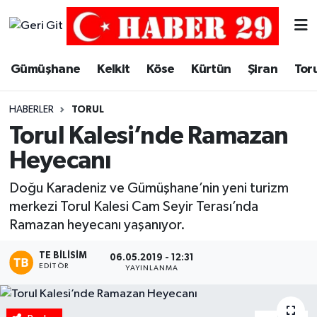
Merkez Hava Durumu
Gümüşhane
Kelkit
Köse
Kürtün
Şiran
Tor
Merkez Trafik Yoğunluk Haritası
HABERLER
TORUL
Süper Lig Puan Durumu ve Fikstür
Torul Kalesi’nde Ramazan
Heyecanı
Tüm Manşetler
Doğu Karadeniz ve Gümüşhane’nin yeni turizm
Son Dakika Haberleri
merkezi Torul Kalesi Cam Seyir Terası’nda
Ramazan heyecanı yaşanıyor.
Haber Arşivi
TE BILISIM
06.05.2019 - 12:31
EDITÖR
YAYINLANMA