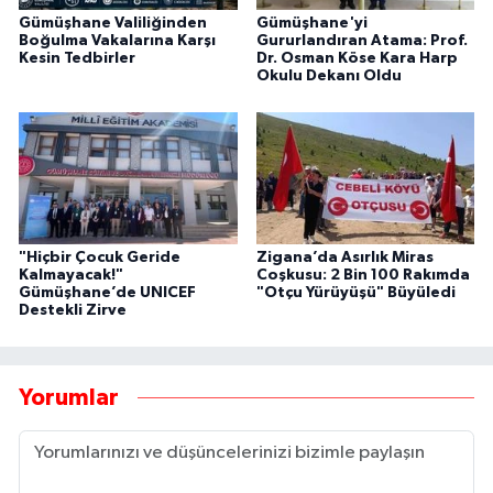
Gümüşhane Valiliğinden
Gümüşhane'yi
Boğulma Vakalarına Karşı
Gururlandıran Atama: Prof.
Kesin Tedbirler
Dr. Osman Köse Kara Harp
Okulu Dekanı Oldu
"Hiçbir Çocuk Geride
Zigana’da Asırlık Miras
Kalmayacak!"
Coşkusu: 2 Bin 100 Rakımda
Gümüşhane’de UNICEF
"Otçu Yürüyüşü" Büyüledi
Destekli Zirve
Yorumlar