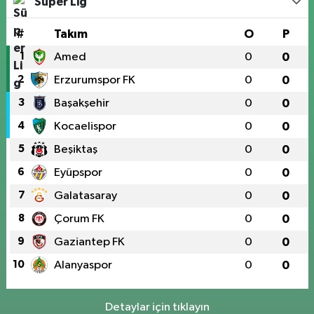
Süper Lig
#
Takım
O
P
1
Amed
0
0
2
Erzurumspor FK
0
0
3
Başakşehir
0
0
4
Kocaelispor
0
0
5
Beşiktaş
0
0
6
Eyüpspor
0
0
7
Galatasaray
0
0
8
Çorum FK
0
0
9
Gaziantep FK
0
0
10
Alanyaspor
0
0
Detaylar için tıklayın