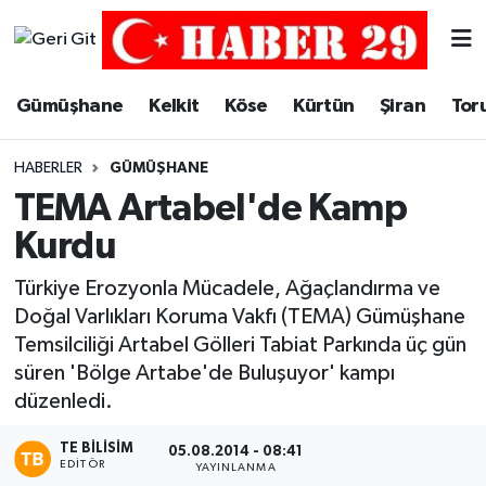
Merkez Hava Durumu
Gümüşhane
Kelkit
Köse
Kürtün
Şiran
Tor
Merkez Trafik Yoğunluk Haritası
HABERLER
GÜMÜŞHANE
Süper Lig Puan Durumu ve Fikstür
TEMA Artabel'de Kamp
Kurdu
Tüm Manşetler
Türkiye Erozyonla Mücadele, Ağaçlandırma ve
Son Dakika Haberleri
Doğal Varlıkları Koruma Vakfı (TEMA) Gümüşhane
Temsilciliği Artabel Gölleri Tabiat Parkında üç gün
Haber Arşivi
süren 'Bölge Artabe'de Buluşuyor' kampı
düzenledi.
TE BILISIM
05.08.2014 - 08:41
EDITÖR
YAYINLANMA