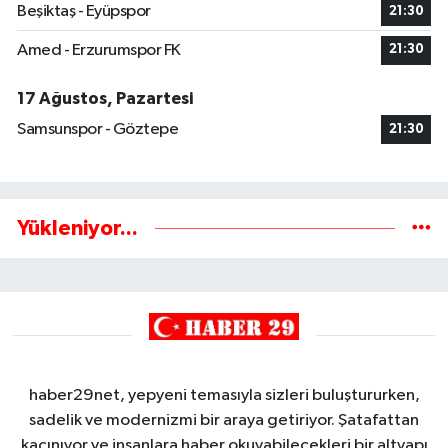
Beşiktaş - Eyüpspor
21:30
Amed - Erzurumspor FK
21:30
17 Ağustos, Pazartesi
Samsunspor - Göztepe
21:30
Yükleniyor...
haber29net, yepyeni temasıyla sizleri buluştururken,
sadelik ve modernizmi bir araya getiriyor. Şatafattan
kaçınıyor ve insanlara haber okuyabilecekleri bir altyapı