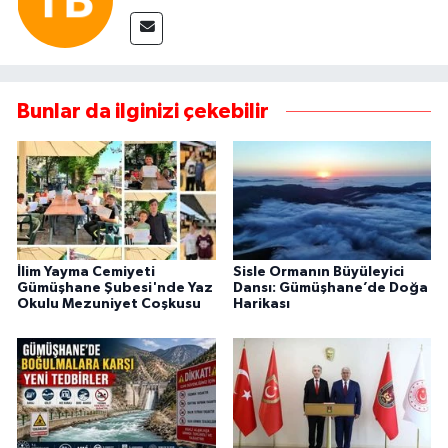
Bunlar da ilginizi çekebilir
İlim Yayma Cemiyeti
Sisle Ormanın Büyüleyici
Gümüşhane Şubesi'nde Yaz
Dansı: Gümüşhane’de Doğa
Okulu Mezuniyet Coşkusu
Harikası