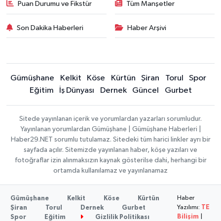
Puan Durumu ve Fikstür
Tüm Manşetler
Son Dakika Haberleri
Haber Arşivi
Gümüşhane
Kelkit
Köse
Kürtün
Şiran
Torul
Spor
Eğitim
İş Dünyası
Dernek
Güncel
Gurbet
Sitede yayınlanan içerik ve yorumlardan yazarları sorumludur.
Yayınlanan yorumlardan Gümüşhane | Gümüşhane Haberleri |
Haber29.NET sorumlu tutulamaz. Sitedeki tüm harici linkler ayrı bir
sayfada açılır. Sitemizde yayınlanan haber, köşe yazıları ve
fotoğraflar izin alınmaksızın kaynak gösterilse dahi, herhangi bir
ortamda kullanılamaz ve yayınlanamaz
Haber
Gümüşhane
Kelkit
Köse
Kürtün
Yazılımı:
TE
Şiran
Torul
Dernek
Gurbet
Bilişim
|
Spor
Eğitim
Gizlilik Politikası