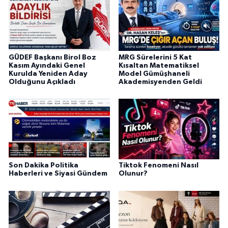
GÜDEF Başkanı Birol Boz
MRG Sürelerini 5 Kat
Kasım Ayındaki Genel
Kısaltan Matematiksel
Kurulda Yeniden Aday
Model Gümüşhaneli
Olduğunu Açıkladı
Akademisyenden Geldi
Son Dakika Politika
Tiktok Fenomeni Nasıl
Haberleri ve Siyasi Gündem
Olunur?