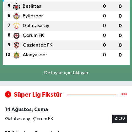
5
Beşiktaş
0
0
6
Eyüpspor
0
0
7
Galatasaray
0
0
8
Çorum FK
0
0
9
Gaziantep FK
0
0
10
Alanyaspor
0
0
Detaylar için tıklayın
Süper Lig Fikstür
14 Ağustos, Cuma
Galatasaray - Çorum FK
21:30