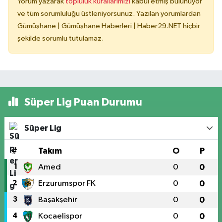
Yorum yazarak
topluluk kurallarımızı
kabul etmiş bulunuyor
ve tüm sorumluluğu üstleniyorsunuz. Yazılan yorumlardan
Gümüşhane | Gümüşhane Haberleri | Haber29.NET hiçbir
şekilde sorumlu tutulamaz.
Süper Lig Puan Durumu
Süper Lig
#
Takım
O
P
1
Amed
0
0
2
Erzurumspor FK
0
0
3
Başakşehir
0
0
4
Kocaelispor
0
0