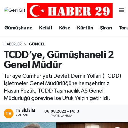
Merkez Hava Durumu
Gümüşhane
Kelkit
Köse
Kürtün
Şiran
Tor
Merkez Trafik Yoğunluk Haritası
HABERLER
GÜNCEL
Süper Lig Puan Durumu ve Fikstür
TCDD’ye, Gümüşhaneli 2
Genel Müdür
Tüm Manşetler
Türkiye Cumhuriyeti Devlet Demir Yolları (TCDD)
Son Dakika Haberleri
İşletmeler Genel Müdürlüğüne hemşehrimiz
Hasan Pezük, TCDD Taşımacılık AŞ Genel
Haber Arşivi
Müdürlüğü görevine ise Ufuk Yalçın getirildi.
TE BILISIM
06.08.2022 - 14:13
EDITÖR
YAYINLANMA