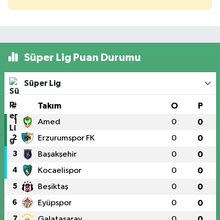
Süper Lig Puan Durumu
Süper Lig
#
Takım
O
P
1
Amed
0
0
2
Erzurumspor FK
0
0
3
Başakşehir
0
0
4
Kocaelispor
0
0
5
Beşiktaş
0
0
6
Eyüpspor
0
0
7
Galatasaray
0
0