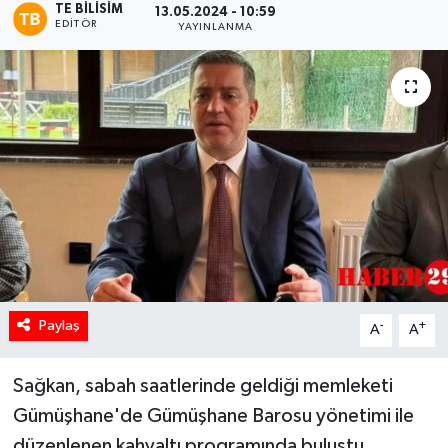
TE BILISIM
13.05.2024 - 10:59
EDITÖR
YAYINLANMA
Paylaş
-
+
A
A
Sağkan, sabah saatlerinde geldiği memleketi
Gümüşhane'de Gümüşhane Barosu yönetimi ile
düzenlenen kahvaltı programında buluştu.