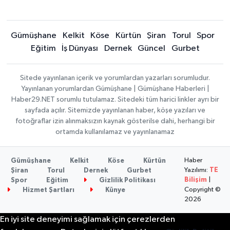
Gümüşhane
Kelkit
Köse
Kürtün
Şiran
Torul
Spor
Eğitim
İş Dünyası
Dernek
Güncel
Gurbet
Sitede yayınlanan içerik ve yorumlardan yazarları sorumludur.
Yayınlanan yorumlardan Gümüşhane | Gümüşhane Haberleri |
Haber29.NET sorumlu tutulamaz. Sitedeki tüm harici linkler ayrı bir
sayfada açılır. Sitemizde yayınlanan haber, köşe yazıları ve
fotoğraflar izin alınmaksızın kaynak gösterilse dahi, herhangi bir
ortamda kullanılamaz ve yayınlanamaz
Haber
Gümüşhane
Kelkit
Köse
Kürtün
Yazılımı:
TE
Şiran
Torul
Dernek
Gurbet
Bilişim
|
Spor
Eğitim
Gizlilik Politikası
Copyright ©
Hizmet Şartları
Künye
2026
En iyi site deneyimi sağlamak için çerezlerden