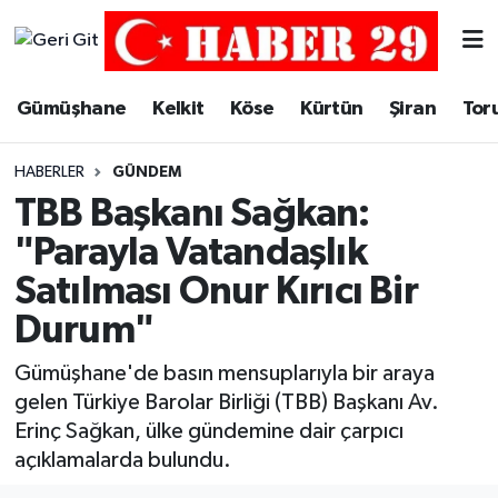
Merkez Hava Durumu
Gümüşhane
Kelkit
Köse
Kürtün
Şiran
Tor
Merkez Trafik Yoğunluk Haritası
HABERLER
GÜNDEM
Süper Lig Puan Durumu ve Fikstür
TBB Başkanı Sağkan:
"Parayla Vatandaşlık
Tüm Manşetler
Satılması Onur Kırıcı Bir
Son Dakika Haberleri
Durum"
Haber Arşivi
Gümüşhane'de basın mensuplarıyla bir araya
gelen Türkiye Barolar Birliği (TBB) Başkanı Av.
Erinç Sağkan, ülke gündemine dair çarpıcı
açıklamalarda bulundu.