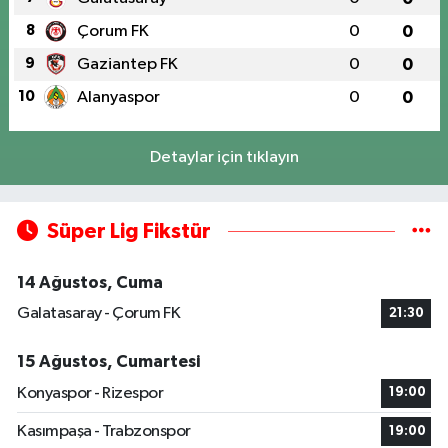
8
Çorum FK
0
0
9
Gaziantep FK
0
0
10
Alanyaspor
0
0
Detaylar için tıklayın
Süper Lig Fikstür
14 Ağustos, Cuma
Galatasaray - Çorum FK
21:30
15 Ağustos, Cumartesi
Konyaspor - Rizespor
19:00
Kasımpaşa - Trabzonspor
19:00