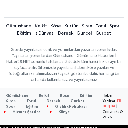
Gümüşhane
Kelkit
Köse
Kürtün
Şiran
Torul
Spor
Eğitim
İş Dünyası
Dernek
Güncel
Gurbet
Sitede yayınlanan içerik ve yorumlardan yazarları sorumludur.
Yayınlanan yorumlardan Gümüşhane | Gümüşhane Haberleri |
Haber29.NET sorumlu tutulamaz. Sitedeki tüm harici linkler ayrı bir
sayfada açılır. Sitemizde yayınlanan haber, köşe yazıları ve
fotoğraflar izin alınmaksızın kaynak gösterilse dahi, herhangi bir
ortamda kullanılamaz ve yayınlanamaz
Haber
Gümüşhane
Kelkit
Köse
Kürtün
Yazılımı:
TE
Şiran
Torul
Dernek
Gurbet
Bilişim
|
Spor
Eğitim
Gizlilik Politikası
Copyright ©
Hizmet Şartları
Künye
2026