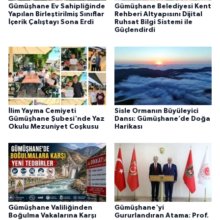
Gümüşhane Ev Sahipliğinde
Gümüşhane Belediyesi Kent
Yapılan Birleştirilmiş Sınıflar
Rehberi Altyapısını Dijital
İçerik Çalıştayı Sona Erdi
Ruhsat Bilgi Sistemi ile
Güçlendirdi
İlim Yayma Cemiyeti
Sisle Ormanın Büyüleyici
Gümüşhane Şubesi'nde Yaz
Dansı: Gümüşhane’de Doğa
Okulu Mezuniyet Coşkusu
Harikası
Gümüşhane Valiliğinden
Gümüşhane'yi
Boğulma Vakalarına Karşı
Gururlandıran Atama: Prof.