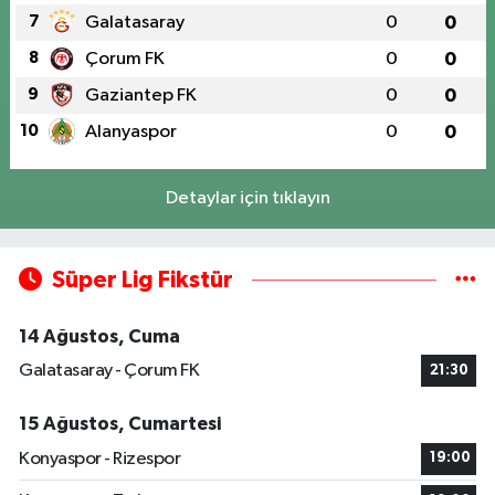
7
Galatasaray
0
0
8
Çorum FK
0
0
9
Gaziantep FK
0
0
10
Alanyaspor
0
0
Detaylar için tıklayın
Süper Lig Fikstür
14 Ağustos, Cuma
Galatasaray - Çorum FK
21:30
15 Ağustos, Cumartesi
Konyaspor - Rizespor
19:00