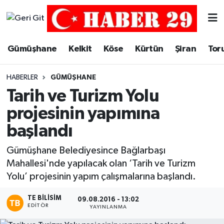
Merkez Hava Durumu
Gümüşhane
Kelkit
Köse
Kürtün
Şiran
Tor
Merkez Trafik Yoğunluk Haritası
HABERLER
GÜMÜŞHANE
Süper Lig Puan Durumu ve Fikstür
Tarih ve Turizm Yolu
projesinin yapımına
Tüm Manşetler
başlandı
Son Dakika Haberleri
Gümüşhane Belediyesince Bağlarbaşı
Mahallesi'nde yapılacak olan ‘Tarih ve Turizm
Haber Arşivi
Yolu’ projesinin yapım çalışmalarına başlandı.
TE BILISIM
09.08.2016 - 13:02
EDITÖR
YAYINLANMA