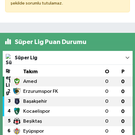
şekilde sorumlu tutulamaz.
Süper Lig Puan Durumu
Süper Lig
#
Takım
O
P
1
Amed
0
0
2
Erzurumspor FK
0
0
3
Başakşehir
0
0
4
Kocaelispor
0
0
5
Beşiktaş
0
0
6
Eyüpspor
0
0