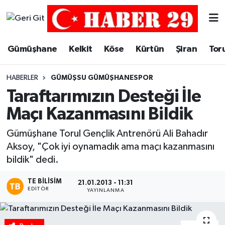
Merkez Hava Durumu
Gümüşhane
Kelkit
Köse
Kürtün
Şiran
Tor
Merkez Trafik Yoğunluk Haritası
HABERLER
GÜMÜŞSU GÜMÜŞHANESPOR
Süper Lig Puan Durumu ve Fikstür
Taraftarımızın Desteği İle
Maçı Kazanmasını Bildik
Tüm Manşetler
Gümüşhane Torul Gençlik Antrenörü Ali Bahadır
Son Dakika Haberleri
Aksoy, "Çok iyi oynamadık ama maçı kazanmasını
bildik" dedi.
Haber Arşivi
TE BILISIM
21.01.2013 - 11:31
EDITÖR
YAYINLANMA