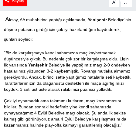
Paylaş
-
+
A
A
A
ksoy, AA muhabirine yaptığı açıklamada,
Yenişehir
Belediye'nin
düşme potasına girdiği için çok iyi hazırlandığını kaydederek,
şunları söyledi:
"Biz de karşılaşmaya kendi sahamızda maç kaybetmemek
düşüncesiyle çıktık. Bu nedenle çok zor bir karşılaşma oldu. Ligin
ilk yarısında
Yenişehir
Belediye ile yaptığımız maçı 2-0 öndeyken
hatalarımız yüzünden 3-2 kaybetmiştik. Rövanşı mutlaka almamız
gerekiyordu. Ancak, birinci sette yaptığımız hatalarla seti kaybettik.
Taraftarlarımızın da olağanüstü destekleri ile maça ağırlığımızı
koyduk. 3 seti üst üste alarak rakibimizi puansız yolladık.
Çok iyi oynamadık ama takımımı kutlarım, maçı kazanmasını
bildiler. Bundan sonraki hedefimiz yine kendi sahamızda
oynayacağımız 4 Eylül Belediye maçı olacak. Şu anda ilk sekize
kalmış gibi görünüyoruz ama 4 Eylül Belediye karşılaşmasını da
kazanmamız halinde play-offa kalmayı garantilemiş olacağız."