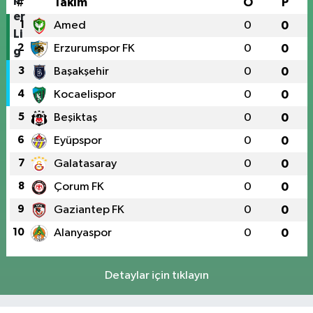
#
Takım
O
P
1
Amed
0
0
2
Erzurumspor FK
0
0
3
Başakşehir
0
0
4
Kocaelispor
0
0
5
Beşiktaş
0
0
6
Eyüpspor
0
0
7
Galatasaray
0
0
8
Çorum FK
0
0
9
Gaziantep FK
0
0
10
Alanyaspor
0
0
Detaylar için tıklayın