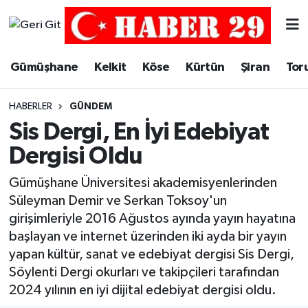
Merkez Hava Durumu
Gümüşhane
Kelkit
Köse
Kürtün
Şiran
Tor
Merkez Trafik Yoğunluk Haritası
HABERLER
GÜNDEM
Süper Lig Puan Durumu ve Fikstür
Sis Dergi, En İyi Edebiyat
Dergisi Oldu
Tüm Manşetler
Gümüşhane Üniversitesi akademisyenlerinden
Son Dakika Haberleri
Süleyman Demir ve Serkan Toksoy'un
girişimleriyle 2016 Ağustos ayında yayın hayatına
Haber Arşivi
başlayan ve internet üzerinden iki ayda bir yayın
yapan kültür, sanat ve edebiyat dergisi Sis Dergi,
Söylenti Dergi okurları ve takipçileri tarafından
2024 yılının en iyi dijital edebiyat dergisi oldu.