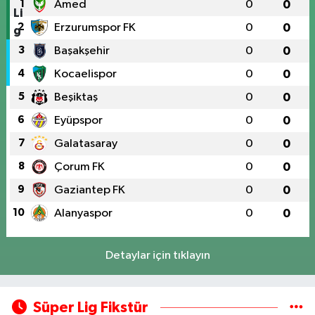
1
Amed
0
0
2
Erzurumspor FK
0
0
3
Başakşehir
0
0
4
Kocaelispor
0
0
5
Beşiktaş
0
0
6
Eyüpspor
0
0
7
Galatasaray
0
0
8
Çorum FK
0
0
9
Gaziantep FK
0
0
10
Alanyaspor
0
0
Detaylar için tıklayın
Süper Lig Fikstür