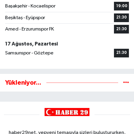
Başakşehir - Kocaelispor
19:00
Beşiktaş - Eyüpspor
21:30
Amed - Erzurumspor FK
21:30
17 Ağustos, Pazartesi
Samsunspor - Göztepe
21:30
Yükleniyor...
haber29net, yepyeni temasıyla sizleri buluştururken,