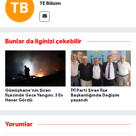
TE Bilisim
Bunlar da ilginizi çekebilir
Gümüşhane’nin Şiran
İYİ Parti Şiran İlçe
İlçesinde Gece Yangını: 3 Ev
Başkanlığında Değişim
Hasar Gördü
yaşandı
Yorumlar