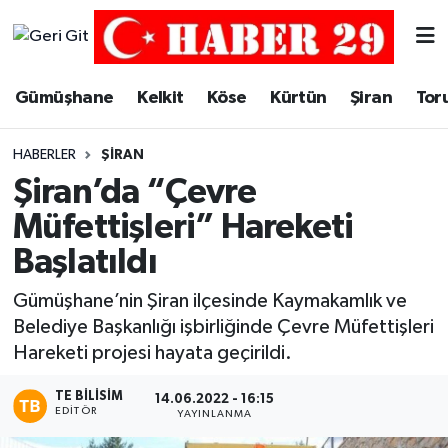
Merkez Hava Durumu
Gümüşhane
Kelkit
Köse
Kürtün
Şiran
Tor
Merkez Trafik Yoğunluk Haritası
HABERLER
ŞIRAN
Süper Lig Puan Durumu ve Fikstür
Şiran’da “Çevre
Müfettişleri” Hareketi
Tüm Manşetler
Başlatıldı
Son Dakika Haberleri
Gümüşhane’nin Şiran ilçesinde Kaymakamlık ve
Belediye Başkanlığı işbirliğinde Çevre Müfettişleri
Haber Arşivi
Hareketi projesi hayata geçirildi.
TE BILISIM
14.06.2022 - 16:15
EDITÖR
YAYINLANMA