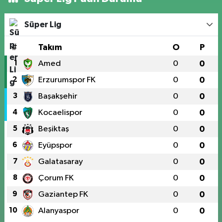
Süper Lig
#
Takım
O
P
1
Amed
0
0
2
Erzurumspor FK
0
0
3
Başakşehir
0
0
4
Kocaelispor
0
0
5
Beşiktaş
0
0
6
Eyüpspor
0
0
7
Galatasaray
0
0
8
Çorum FK
0
0
9
Gaziantep FK
0
0
10
Alanyaspor
0
0