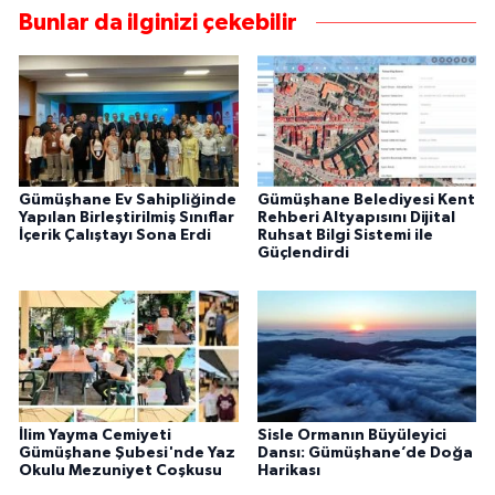
Bunlar da ilginizi çekebilir
Gümüşhane Ev Sahipliğinde
Gümüşhane Belediyesi Kent
Yapılan Birleştirilmiş Sınıflar
Rehberi Altyapısını Dijital
İçerik Çalıştayı Sona Erdi
Ruhsat Bilgi Sistemi ile
Güçlendirdi
İlim Yayma Cemiyeti
Sisle Ormanın Büyüleyici
Gümüşhane Şubesi'nde Yaz
Dansı: Gümüşhane’de Doğa
Okulu Mezuniyet Coşkusu
Harikası