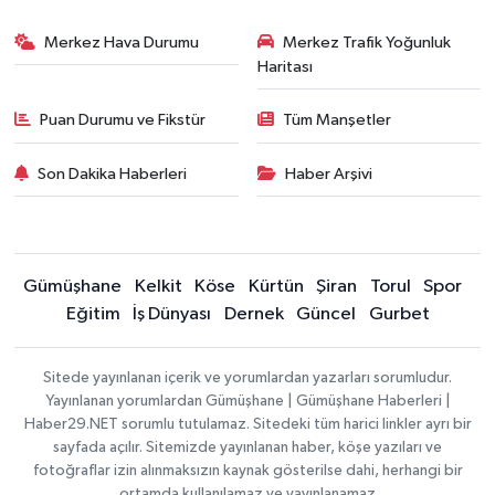
Merkez Hava Durumu
Merkez Trafik Yoğunluk
Haritası
Puan Durumu ve Fikstür
Tüm Manşetler
Son Dakika Haberleri
Haber Arşivi
Gümüşhane
Kelkit
Köse
Kürtün
Şiran
Torul
Spor
Eğitim
İş Dünyası
Dernek
Güncel
Gurbet
Sitede yayınlanan içerik ve yorumlardan yazarları sorumludur.
Yayınlanan yorumlardan Gümüşhane | Gümüşhane Haberleri |
Haber29.NET sorumlu tutulamaz. Sitedeki tüm harici linkler ayrı bir
sayfada açılır. Sitemizde yayınlanan haber, köşe yazıları ve
fotoğraflar izin alınmaksızın kaynak gösterilse dahi, herhangi bir
ortamda kullanılamaz ve yayınlanamaz