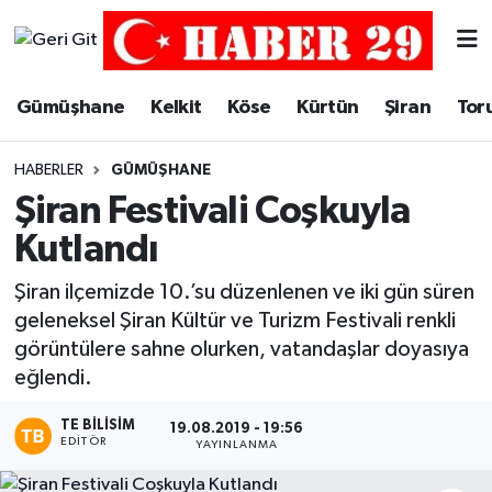
Merkez Hava Durumu
Gümüşhane
Kelkit
Köse
Kürtün
Şiran
Tor
Merkez Trafik Yoğunluk Haritası
HABERLER
GÜMÜŞHANE
Süper Lig Puan Durumu ve Fikstür
Şiran Festivali Coşkuyla
Kutlandı
Tüm Manşetler
Şiran ilçemizde 10.’su düzenlenen ve iki gün süren
Son Dakika Haberleri
geleneksel Şiran Kültür ve Turizm Festivali renkli
görüntülere sahne olurken, vatandaşlar doyasıya
Haber Arşivi
eğlendi.
TE BILISIM
19.08.2019 - 19:56
EDITÖR
YAYINLANMA