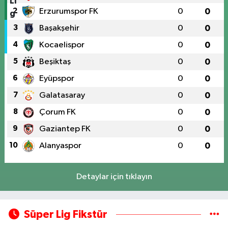
2
Erzurumspor FK
0
0
3
Başakşehir
0
0
4
Kocaelispor
0
0
5
Beşiktaş
0
0
6
Eyüpspor
0
0
7
Galatasaray
0
0
8
Çorum FK
0
0
9
Gaziantep FK
0
0
10
Alanyaspor
0
0
Detaylar için tıklayın
Süper Lig Fikstür