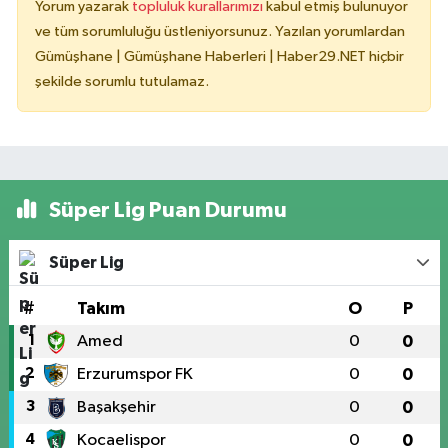
Yorum yazarak
topluluk kurallarımızı
kabul etmiş bulunuyor
ve tüm sorumluluğu üstleniyorsunuz. Yazılan yorumlardan
Gümüşhane | Gümüşhane Haberleri | Haber29.NET hiçbir
şekilde sorumlu tutulamaz.
Süper Lig Puan Durumu
Süper Lig
#
Takım
O
P
1
Amed
0
0
2
Erzurumspor FK
0
0
3
Başakşehir
0
0
4
Kocaelispor
0
0