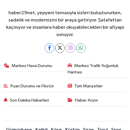
haber29net, yepyeni temasıyla sizleri buluştururken,
sadelik ve modernizmi bir araya getiriyor. Şatafattan
kaçınıyor ve insanlara haber okuyabilecekleri bir altyapı
sunuyor.
Merkez Hava Durumu
Merkez Trafik Yoğunluk
Haritası
Puan Durumu ve Fikstür
Tüm Manşetler
Son Dakika Haberleri
Haber Arşivi
Gümüşhane
Kelkit
Köse
Kürtün
Şiran
Torul
Spor