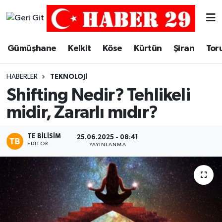
Merkez Hava Durumu
Gümüşhane
Kelkit
Köse
Kürtün
Şiran
Tor
Merkez Trafik Yoğunluk Haritası
HABERLER
TEKNOLOJI
Süper Lig Puan Durumu ve Fikstür
Shifting Nedir? Tehlikeli
midir, Zararlı mıdır?
Tüm Manşetler
TE BILISIM
Son Dakika Haberleri
25.06.2025 - 08:41
EDITÖR
YAYINLANMA
Haber Arşivi