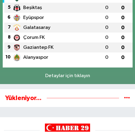
5
Beşiktaş
0
0
6
Eyüpspor
0
0
7
Galatasaray
0
0
8
Çorum FK
0
0
9
Gaziantep FK
0
0
10
Alanyaspor
0
0
Detaylar için tıklayın
Yükleniyor...