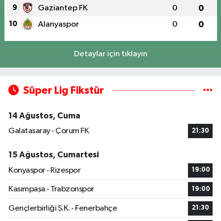
9
Gaziantep FK
0
0
10
Alanyaspor
0
0
Detaylar için tıklayın
Süper Lig Fikstür
14 Ağustos, Cuma
Galatasaray - Çorum FK
21:30
15 Ağustos, Cumartesi
Konyaspor - Rizespor
19:00
Kasımpaşa - Trabzonspor
19:00
Gençlerbirliği S.K. - Fenerbahçe
21:30