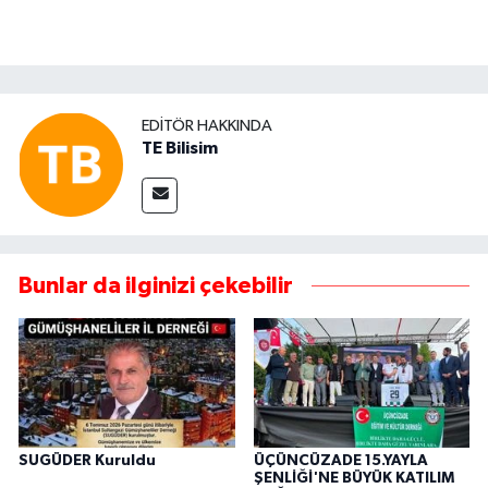
EDITÖR HAKKINDA
TE Bilisim
Bunlar da ilginizi çekebilir
SUGÜDER Kuruldu
ÜÇÜNCÜZADE 15.YAYLA
ŞENLİĞİ'NE BÜYÜK KATILIM