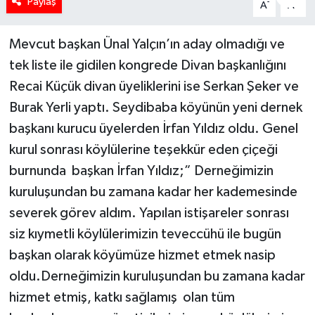
Paylaş
-
+
A
A
Mevcut başkan Ünal Yalçın’ın aday olmadığı ve
tek liste ile gidilen kongrede Divan başkanlığını
Recai Küçük divan üyeliklerini ise Serkan Şeker ve
Burak Yerli yaptı. Seydibaba köyünün yeni dernek
başkanı kurucu üyelerden İrfan Yıldız oldu. Genel
kurul sonrası köylülerine teşekkür eden çiçeği
burnunda başkan İrfan Yıldız;” Derneğimizin
kuruluşundan bu zamana kadar her kademesinde
severek görev aldım. Yapılan istişareler sonrası
siz kıymetli köylülerimizin teveccühü ile bugün
başkan olarak köyümüze hizmet etmek nasip
oldu.Derneğimizin kuruluşundan bu zamana kadar
hizmet etmiş, katkı sağlamış olan tüm