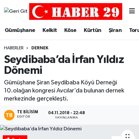
Merkez Hava Durumu
Gümüşhane
Kelkit
Köse
Kürtün
Şiran
Tor
Merkez Trafik Yoğunluk Haritası
HABERLER
DERNEK
Süper Lig Puan Durumu ve Fikstür
Seydibaba’da İrfan Yıldız
Dönemi
Tüm Manşetler
Gümüşhane Şiran Seydibaba Köyü Derneği
Son Dakika Haberleri
10.olağan kongresi Avcılar’da bulunan dernek
merkezinde gerçekleşti.
Haber Arşivi
TE BILISIM
04.11.2018 - 22:48
EDITÖR
YAYINLANMA