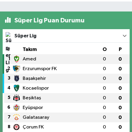
Süper Lig Puan Durumu
Süper Lig
#
Takım
O
P
1
Amed
0
0
2
Erzurumspor FK
0
0
3
Başakşehir
0
0
4
Kocaelispor
0
0
5
Beşiktaş
0
0
6
Eyüpspor
0
0
7
Galatasaray
0
0
8
Çorum FK
0
0