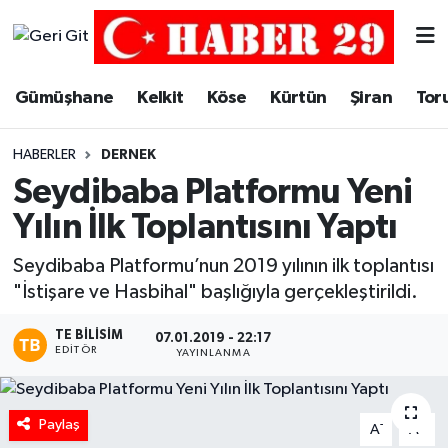
Merkez Hava Durumu
Gümüşhane
Kelkit
Köse
Kürtün
Şiran
Tor
Merkez Trafik Yoğunluk Haritası
HABERLER
DERNEK
Süper Lig Puan Durumu ve Fikstür
Seydibaba Platformu Yeni
Yılın İlk Toplantısını Yaptı
Tüm Manşetler
Seydibaba Platformu’nun 2019 yılının ilk toplantısı
Son Dakika Haberleri
"İstişare ve Hasbihal" başlığıyla gerçekleştirildi.
Haber Arşivi
TE BILISIM
07.01.2019 - 22:17
EDITÖR
YAYINLANMA
Paylaş
-
+
A
A