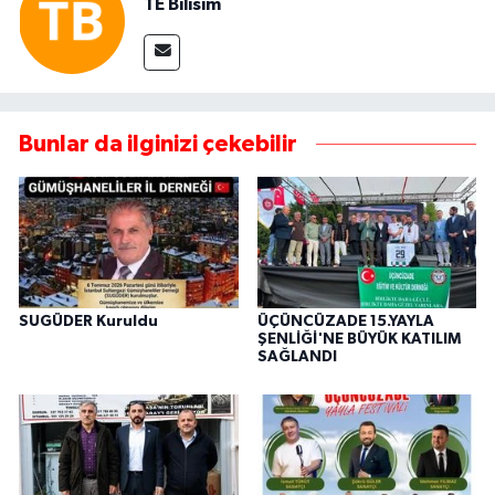
TE Bilisim
Bunlar da ilginizi çekebilir
SUGÜDER Kuruldu
ÜÇÜNCÜZADE 15.YAYLA
ŞENLİĞİ'NE BÜYÜK KATILIM
SAĞLANDI