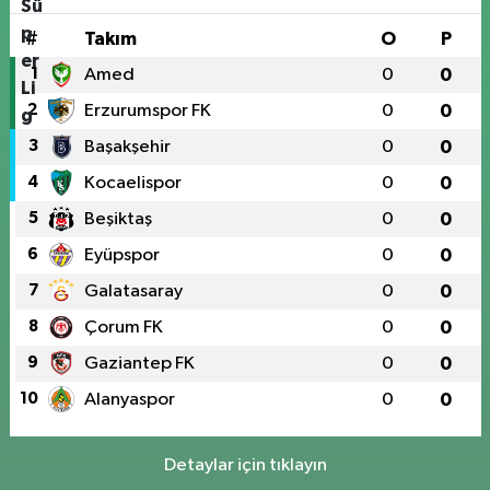
#
Takım
O
P
1
Amed
0
0
2
Erzurumspor FK
0
0
3
Başakşehir
0
0
4
Kocaelispor
0
0
5
Beşiktaş
0
0
6
Eyüpspor
0
0
7
Galatasaray
0
0
8
Çorum FK
0
0
9
Gaziantep FK
0
0
10
Alanyaspor
0
0
Detaylar için tıklayın