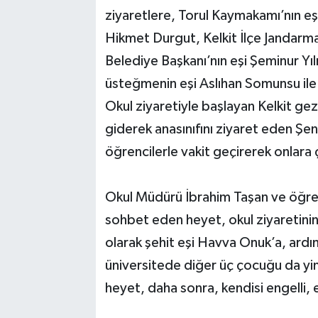
ziyaretlere, Torul Kaymakamı’nın e
Hikmet Durgut, Kelkit İlçe Jandarma
Belediye Başkanı’nın eşi Şeminur Yı
üsteğmenin eşi Aslıhan Somunsu ile 
Okul ziyaretiyle başlayan Kelkit ge
giderek anasınıfını ziyaret eden Şe
öğrencilerle vakit geçirerek onlara 
Okul Müdürü İbrahim Taşan ve öğre
sohbet eden heyet, okul ziyaretinin 
olarak şehit eşi Havva Onuk’a, ardı
üniversitede diğer üç çocuğu da yin
heyet, daha sonra, kendisi engelli, 