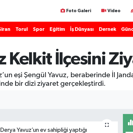
Foto Galeri
Video
Şiran
Torul
Spor
Eğitim
İş Dünyası
Dernek
Günc
Kelkit İlçesini Ziy
’un eşi Şengül Yavuz, beraberinde İl Jand
sinde bir dizi ziyaret gerçekleştirdi.
Derya Yavuz’un ev sahipliği yaptığı