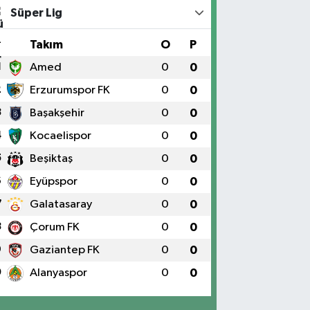
Süper Lig
#
Takım
O
P
1
Amed
0
0
2
Erzurumspor FK
0
0
3
Başakşehir
0
0
4
Kocaelispor
0
0
5
Beşiktaş
0
0
6
Eyüpspor
0
0
7
Galatasaray
0
0
8
Çorum FK
0
0
9
Gaziantep FK
0
0
0
Alanyaspor
0
0