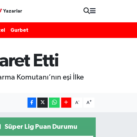
Yazarlar
el
Gurbet
aret Etti
arma Komutanı’nın eşi İlke
-
+
A
A
Süper Lig Puan Durumu