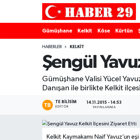
Merkez Hava Durumu
Gümüşhane
Kelkit
Köse
Kürtün
Merkez Trafik Yoğunluk Haritası
HABERLER
KELKIT
Süper Lig Puan Durumu ve Fikstür
Şengül Yavuz 
Tüm Manşetler
Gümüşhane Valisi Yücel Yavuz
Danışan ile birlikte Kelkit ilçe
Son Dakika Haberleri
TE BILISIM
Haber Arşivi
14.11.2015 - 14:53
EDITÖR
YAYINLANMA
Kelkit Kaymakamı Naif Yavuz’un eşi 