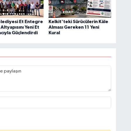
elediyesi Et Entegre
Kelkit'teki Sürücülerin Kâle
 Altyapısını Yeni Et
Alması Gereken 11 Yeni
acıyla Güçlendirdi
Kural