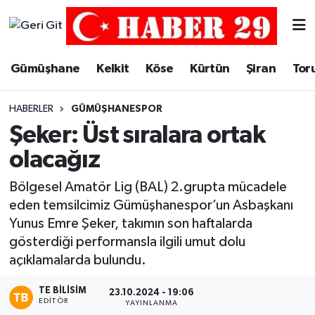
Merkez Hava Durumu
Gümüşhane
Kelkit
Köse
Kürtün
Şiran
Tor
Merkez Trafik Yoğunluk Haritası
HABERLER
GÜMÜŞHANESPOR
Süper Lig Puan Durumu ve Fikstür
Şeker: Üst sıralara ortak
olacağız
Tüm Manşetler
Bölgesel Amatör Lig (BAL) 2.grupta mücadele
Son Dakika Haberleri
eden temsilcimiz Gümüşhanespor’un Asbaşkanı
Yunus Emre Şeker, takımın son haftalarda
Haber Arşivi
gösterdiği performansla ilgili umut dolu
açıklamalarda bulundu.
TE BILISIM
23.10.2024 - 19:06
EDITÖR
YAYINLANMA